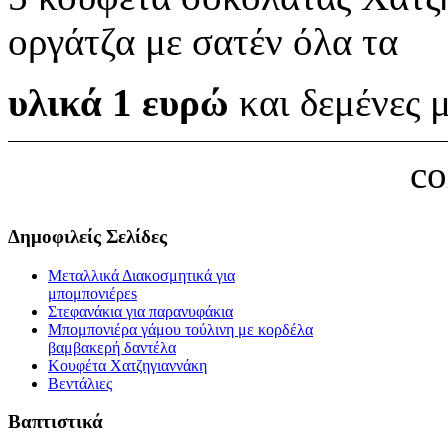
οργάτζα με σατέν όλα τα
υλικά 1 ευρώ
και δεμένες 
c
Δημοφιλείς Σελίδες
Μεταλλικά Διακοσμητικά για
μπομπονιέρεs
Στεφανάκια για παρανυφάκια
Μπομπονιέρα γάμου τούλινη με κορδέλα
βαμβακερή δαντέλα
Κουφέτα Χατζηγιαννάκη
Βεντάλιες
Βαπτιστικά