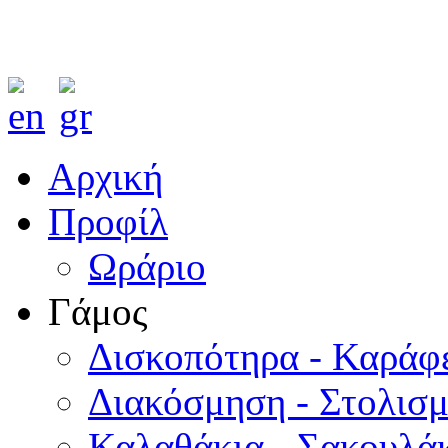
Αρχική
Προφίλ
Ωράριο
Γάμος
Δισκοπότηρα - Καράφ
Διακόσμηση - Στολισ
Καλαθάκια - Σακουλάκ