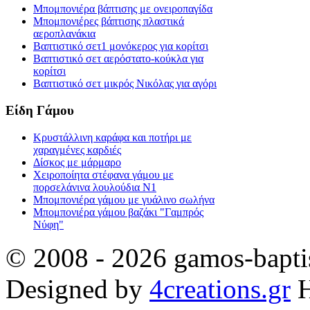
Μπομπονιέρα βάπτισης με ονειροπαγίδα
Μπομπονιέρες βάπτισης πλαστικά
αεροπλανάκια
Βαπτιστικό σετ1 μονόκερος για κορίτσι
Βαπτιστικό σετ αερόστατο-κούκλα για
κορίτσι
Βαπτιστικό σετ μικρός Νικόλας για αγόρι
Είδη Γάμου
Κρυστάλλινη καράφα και ποτήρι με
χαραγμένες καρδιές
Δίσκος με μάρμαρο
Χειροποίητα στέφανα γάμου με
πορσελάνινα λουλούδια Ν1
Μπομπονιέρα γάμου με γυάλινο σωλήνα
Μπομπονιέρα γάμου βαζάκι "Γαμπρός
Νύφη"
© 2008 - 2026 gamos-baptis
Designed by
4creations.gr
H