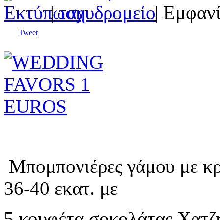
|
| Εμφανί
Tweet
Μπομπονιέρες γάμου με κρ
36-40 εκατ. με
5 κουφέτα σοκολάτας Χατζη