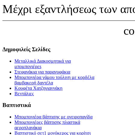
Μέχρι εξαντλήσεως των απ
c
Δημοφιλείς Σελίδες
Μεταλλικά Διακοσμητικά για
μπομπονιέρεs
Στεφανάκια για παρανυφάκια
Μπομπονιέρα γάμου τούλινη με κορδέλα
βαμβακερή δαντέλα
Κουφέτα Χατζηγιαννάκη
Βεντάλιες
Βαπτιστικά
Μπομπονιέρα βάπτισης με ονειροπαγίδα
Μπομπονιέρες βάπτισης πλαστικά
αεροπλανάκια
Βαπτιστικό σετ1 μονόκερος για κορίτσι