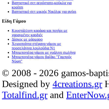
Βαπτιστικό σετ αερόστατο-κούκλα για
κορίτσι
Βαπτιστικό σετ μικρός Νικόλας για αγόρι
Είδη Γάμου
Κρυστάλλινη καράφα και ποτήρι με
χαραγμένες καρδιές
Δίσκος με μάρμαρο
Χειροποίητα στέφανα γάμου με
πορσελάνινα λουλούδια Ν1
Μπομπονιέρα γάμου με γυάλινο σωλήνα
Μπομπονιέρα γάμου βαζάκι "Γαμπρός
Νύφη"
© 2008 - 2026 gamos-baptis
Designed by
4creations.gr
H
Totalfind.gr
and
EnterNow.