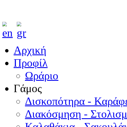
Αρχική
Προφίλ
Ωράριο
Γάμος
Δισκοπότηρα - Καράφ
Διακόσμηση - Στολισ
Καλαθάκια - Σακουλάκ