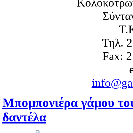
Κολοκοτρώ
Σύντα
Τ.
Τηλ. 
Fax: 
info@gam
Μπομπονιέρα γάμου το
δαντέλα