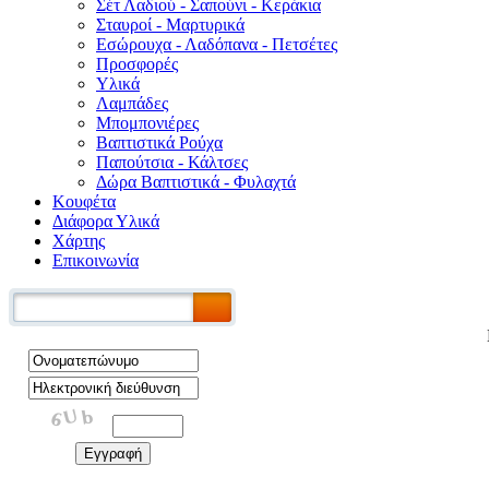
Σέτ Λαδιού - Σαπούνι - Κεράκια
Σταυροί - Μαρτυρικά
Εσώρουχα - Λαδόπανα - Πετσέτες
Προσφορές
Υλικά
Λαμπάδες
Μπομπονιέρες
Βαπτιστικά Ρούχα
Παπούτσια - Κάλτσες
Δώρα Βαπτιστικά - Φυλαχτά
Κουφέτα
Διάφορα Υλικά
Χάρτης
Επικοινωνία