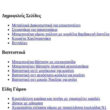
Δημοφιλείς Σελίδες
Μεταλλικά Διακοσμητικά για μπομπονιέρεs
Στεφανάκια για παρανυφάκια
Μπομπονιέρα γάμου τούλινη με κορδέλα βαμβακερή δαντέλα
Κουφέτα Χατζηγιαννάκη
Βεντάλιες
Βαπτιστικά
Μπομπονιέρα βάπτισης με ονειροπαγίδα
Μπομπονιέρες βάπτισης πλαστικά αεροπλανάκια
Βαπτιστικό σετ1 μονόκερος για κορίτσι
Βαπτιστικό σετ αερόστατο-κούκλα για κορίτσι
Βαπτιστικό σετ μικρός Νικόλας για αγόρι
Είδη Γάμου
Κρυστάλλινη καράφα και ποτήρι με χαραγμένες καρδιές
Δίσκος με μάρμαρο
Χειροποίητα στέφανα γάμου με πορσελάνινα λουλούδια Ν1