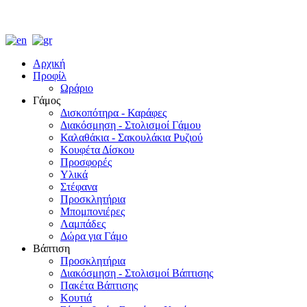
Αρχική
Προφίλ
Ωράριο
Γάμος
Δισκοπότηρα - Καράφες
Διακόσμηση - Στολισμοί Γάμου
Καλαθάκια - Σακουλάκια Ρυζιού
Κουφέτα Δίσκου
Προσφορές
Υλικά
Στέφανα
Προσκλητήρια
Μπομπονιέρες
Λαμπάδες
Δώρα για Γάμο
Βάπτιση
Προσκλητήρια
Διακόσμηση - Στολισμοί Βάπτισης
Πακέτα Βάπτισης
Κουτιά