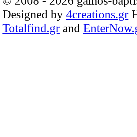
© 2008 - 2026 gamos-baptis
Designed by
4creations.gr
H
Totalfind.gr
and
EnterNow.