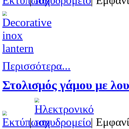
|
| Εμφανί
Περισσότερα...
Στολισμός γάμου με λο
|
| Εμφανί