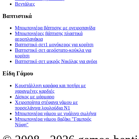
Βεντάλιες
Βαπτιστικά
Μπομπονιέρα βάπτισης με ονειροπαγίδα
Μπομπονιέρες βάπτισης πλαστικά
αεροπλανάκια
Βαπτιστικό σετ1 μονόκερος για κορίτσι
Βαπτιστικό σετ αερόστατο-κούκλα για
κορίτσι
Βαπτιστικό σετ μικρός Νικόλας για αγόρι
Είδη Γάμου
Κρυστάλλινη καράφα και ποτήρι με
χαραγμένες καρδιές
Δίσκος με μάρμαρο
Χειροποίητα στέφανα γάμου με
πορσελάνινα λουλούδια Ν1
Μπομπονιέρα γάμου με γυάλινο σωλήνα
Μπομπονιέρα γάμου βαζάκι "Γαμπρός
Νύφη"