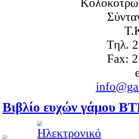
Κολοκοτρώ
Σύντα
Τ.
Τηλ. 
Fax: 
info@gam
Βιβλίο ευχών γάμου BT