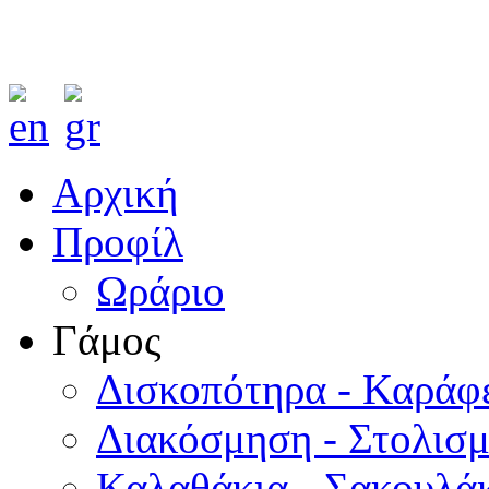
Αρχική
Προφίλ
Ωράριο
Γάμος
Δισκοπότηρα - Καράφ
Διακόσμηση - Στολισ
Καλαθάκια - Σακουλάκ