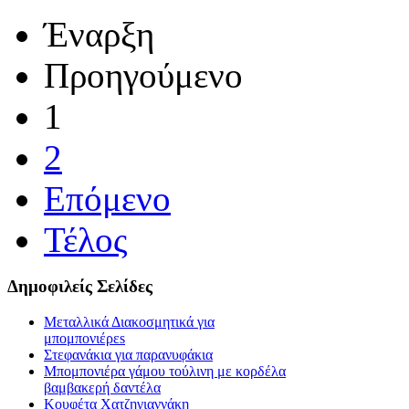
Έναρξη
Προηγούμενο
1
2
Επόμενο
Τέλος
Δημοφιλείς Σελίδες
Μεταλλικά Διακοσμητικά για
μπομπονιέρεs
Στεφανάκια για παρανυφάκια
Μπομπονιέρα γάμου τούλινη με κορδέλα
βαμβακερή δαντέλα
Κουφέτα Χατζηγιαννάκη