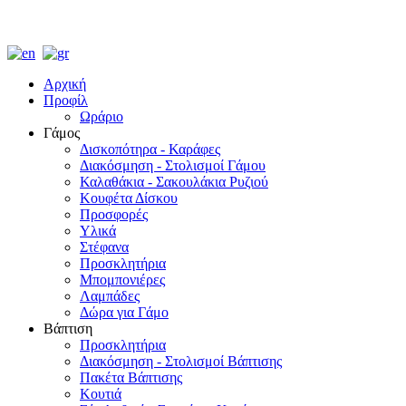
Αρχική
Προφίλ
Ωράριο
Γάμος
Δισκοπότηρα - Καράφες
Διακόσμηση - Στολισμοί Γάμου
Καλαθάκια - Σακουλάκια Ρυζιού
Κουφέτα Δίσκου
Προσφορές
Υλικά
Στέφανα
Προσκλητήρια
Μπομπονιέρες
Λαμπάδες
Δώρα για Γάμο
Βάπτιση
Προσκλητήρια
Διακόσμηση - Στολισμοί Βάπτισης
Πακέτα Βάπτισης
Κουτιά