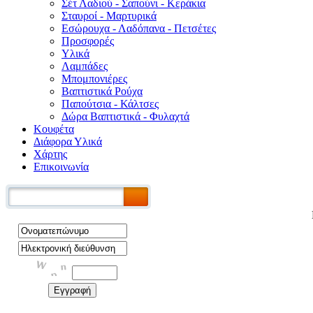
Σέτ Λαδιού - Σαπούνι - Κεράκια
Σταυροί - Μαρτυρικά
Εσώρουχα - Λαδόπανα - Πετσέτες
Προσφορές
Υλικά
Λαμπάδες
Μπομπονιέρες
Βαπτιστικά Ρούχα
Παπούτσια - Κάλτσες
Δώρα Βαπτιστικά - Φυλαχτά
Κουφέτα
Διάφορα Υλικά
Χάρτης
Επικοινωνία