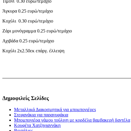
Τιμόνι 0.30 ευρώ/τεμάχιο
Άγκυρα 0.25 ευρώ/τεμάχιο
Κοχύλι 0.30 ευρώ/τεμάχιο
Ζάρι μονόγραμμα 0.25 ευρώ/τεμάχιο
Αχιβάδα 0.25 ευρώ/τεμάχιο
Κοχύλι 2x2.50εκ επάργ. έλλειψη
Δημοφιλείς Σελίδες
Μεταλλικά Διακοσμητικά για μπομπονιέρεs
Στεφανάκια για παρανυφάκια
Μπομπονιέρα γάμου τούλινη με κορδέλα βαμβακερή δαντέλα
Κουφέτα Χατζηγιαννάκη
Βεντάλιες