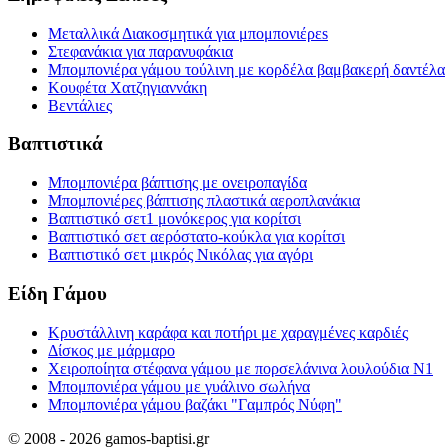
Μεταλλικά Διακοσμητικά για μπομπονιέρεs
Στεφανάκια για παρανυφάκια
Μπομπονιέρα γάμου τούλινη με κορδέλα βαμβακερή δαντέλα
Κουφέτα Χατζηγιαννάκη
Βεντάλιες
Βαπτιστικά
Μπομπονιέρα βάπτισης με ονειροπαγίδα
Μπομπονιέρες βάπτισης πλαστικά αεροπλανάκια
Βαπτιστικό σετ1 μονόκερος για κορίτσι
Βαπτιστικό σετ αερόστατο-κούκλα για κορίτσι
Βαπτιστικό σετ μικρός Νικόλας για αγόρι
Είδη Γάμου
Κρυστάλλινη καράφα και ποτήρι με χαραγμένες καρδιές
Δίσκος με μάρμαρο
Χειροποίητα στέφανα γάμου με πορσελάνινα λουλούδια Ν1
Μπομπονιέρα γάμου με γυάλινο σωλήνα
Μπομπονιέρα γάμου βαζάκι "Γαμπρός Νύφη"
© 2008 - 2026 gamos-baptisi.gr