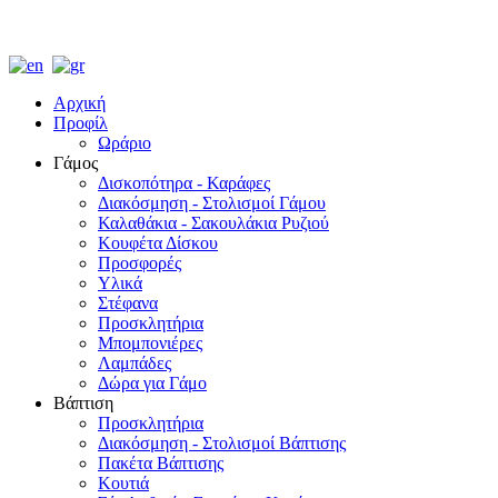
Αρχική
Προφίλ
Ωράριο
Γάμος
Δισκοπότηρα - Καράφες
Διακόσμηση - Στολισμοί Γάμου
Καλαθάκια - Σακουλάκια Ρυζιού
Κουφέτα Δίσκου
Προσφορές
Υλικά
Στέφανα
Προσκλητήρια
Μπομπονιέρες
Λαμπάδες
Δώρα για Γάμο
Βάπτιση
Προσκλητήρια
Διακόσμηση - Στολισμοί Βάπτισης
Πακέτα Βάπτισης
Κουτιά