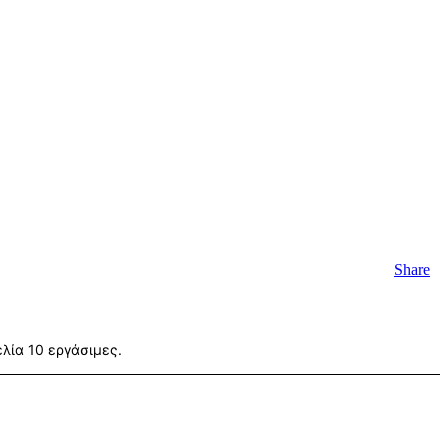
Share
λία 10 εργάσιμες.