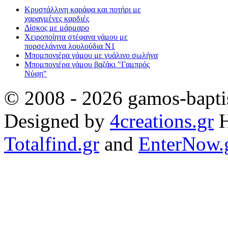
Κρυστάλλινη καράφα και ποτήρι με
χαραγμένες καρδιές
Δίσκος με μάρμαρο
Χειροποίητα στέφανα γάμου με
πορσελάνινα λουλούδια Ν1
Μπομπονιέρα γάμου με γυάλινο σωλήνα
Μπομπονιέρα γάμου βαζάκι "Γαμπρός
Νύφη"
© 2008 - 2026 gamos-baptis
Designed by
4creations.gr
H
Totalfind.gr
and
EnterNow.