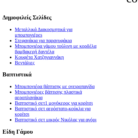
Δημοφιλείς Σελίδες
Μεταλλικά Διακοσμητικά για
μπομπονιέρεs
Στεφανάκια για παρανυφάκια
Μπομπονιέρα γάμου τούλινη με κορδέλα
βαμβακερή δαντέλα
Κουφέτα Χατζηγιαννάκη
Βεντάλιες
Βαπτιστικά
Μπομπονιέρα βάπτισης με ονειροπαγίδα
Μπομπονιέρες βάπτισης πλαστικά
αεροπλανάκια
Βαπτιστικό σετ1 μονόκερος για κορίτσι
Βαπτιστικό σετ αερόστατο-κούκλα για
κορίτσι
Βαπτιστικό σετ μικρός Νικόλας για αγόρι
Είδη Γάμου