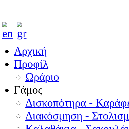
Αρχική
Προφίλ
Ωράριο
Γάμος
Δισκοπότηρα - Καράφ
Διακόσμηση - Στολισ
Καλαθάκια - Σακουλάκ