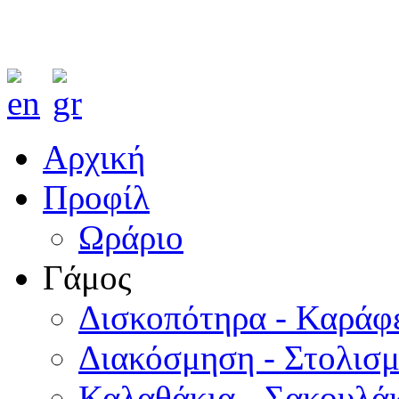
Αρχική
Προφίλ
Ωράριο
Γάμος
Δισκοπότηρα - Καράφ
Διακόσμηση - Στολισ
Καλαθάκια - Σακουλάκ