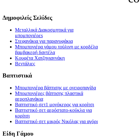
Δημοφιλείς Σελίδες
Μεταλλικά Διακοσμητικά για
μπομπονιέρεs
Στεφανάκια για παρανυφάκια
Μπομπονιέρα γάμου τούλινη με κορδέλα
βαμβακερή δαντέλα
Κουφέτα Χατζηγιαννάκη
Βεντάλιες
Βαπτιστικά
Μπομπονιέρα βάπτισης με ονειροπαγίδα
Μπομπονιέρες βάπτισης πλαστικά
αεροπλανάκια
Βαπτιστικό σετ1 μονόκερος για κορίτσι
Βαπτιστικό σετ αερόστατο-κούκλα για
κορίτσι
Βαπτιστικό σετ μικρός Νικόλας για αγόρι
Είδη Γάμου