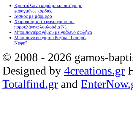
Κρυστάλλινη καράφα και ποτήρι με
χαραγμένες καρδιές
Δίσκος με μάρμαρο
Χειροποίητα στέφανα γάμου με
πορσελάνινα λουλούδια Ν1
Μπομπονιέρα γάμου με γυάλινο σωλήνα
Μπομπονιέρα γάμου βαζάκι "Γαμπρός
Νύφη"
© 2008 - 2026 gamos-baptis
Designed by
4creations.gr
H
Totalfind.gr
and
EnterNow.