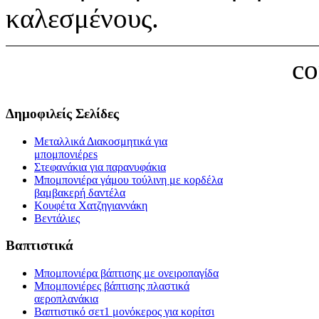
καλεσμένους.
c
Δημοφιλείς Σελίδες
Μεταλλικά Διακοσμητικά για
μπομπονιέρεs
Στεφανάκια για παρανυφάκια
Μπομπονιέρα γάμου τούλινη με κορδέλα
βαμβακερή δαντέλα
Κουφέτα Χατζηγιαννάκη
Βεντάλιες
Βαπτιστικά
Μπομπονιέρα βάπτισης με ονειροπαγίδα
Μπομπονιέρες βάπτισης πλαστικά
αεροπλανάκια
Βαπτιστικό σετ1 μονόκερος για κορίτσι