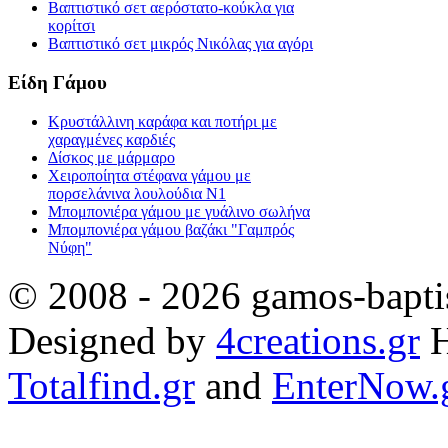
Βαπτιστικό σετ αερόστατο-κούκλα για
κορίτσι
Βαπτιστικό σετ μικρός Νικόλας για αγόρι
Είδη Γάμου
Κρυστάλλινη καράφα και ποτήρι με
χαραγμένες καρδιές
Δίσκος με μάρμαρο
Χειροποίητα στέφανα γάμου με
πορσελάνινα λουλούδια Ν1
Μπομπονιέρα γάμου με γυάλινο σωλήνα
Μπομπονιέρα γάμου βαζάκι "Γαμπρός
Νύφη"
© 2008 - 2026 gamos-baptis
Designed by
4creations.gr
H
Totalfind.gr
and
EnterNow.