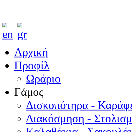
Αρχική
Προφίλ
Ωράριο
Γάμος
Δισκοπότηρα - Καράφ
Διακόσμηση - Στολισ
Καλαθάκια - Σακουλάκ