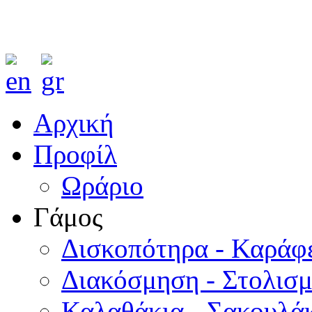
Αρχική
Προφίλ
Ωράριο
Γάμος
Δισκοπότηρα - Καράφ
Διακόσμηση - Στολισ
Καλαθάκια - Σακουλάκ