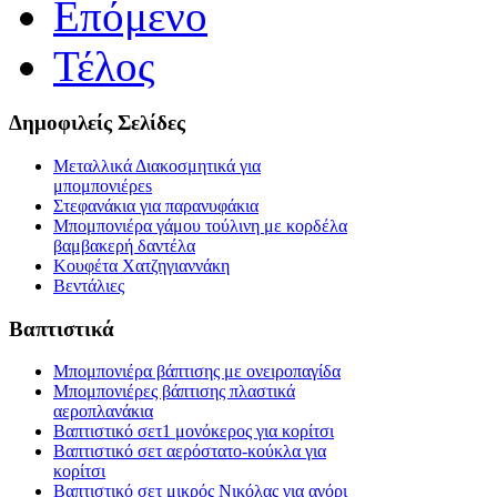
Επόμενο
Τέλος
Δημοφιλείς Σελίδες
Μεταλλικά Διακοσμητικά για
μπομπονιέρεs
Στεφανάκια για παρανυφάκια
Μπομπονιέρα γάμου τούλινη με κορδέλα
βαμβακερή δαντέλα
Κουφέτα Χατζηγιαννάκη
Βεντάλιες
Βαπτιστικά
Μπομπονιέρα βάπτισης με ονειροπαγίδα
Μπομπονιέρες βάπτισης πλαστικά
αεροπλανάκια
Βαπτιστικό σετ1 μονόκερος για κορίτσι
Βαπτιστικό σετ αερόστατο-κούκλα για
κορίτσι
Βαπτιστικό σετ μικρός Νικόλας για αγόρι