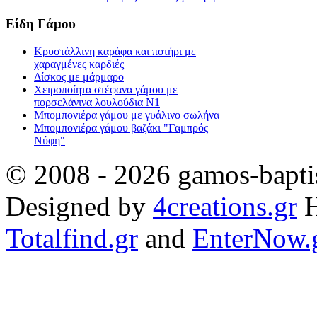
Είδη Γάμου
Κρυστάλλινη καράφα και ποτήρι με
χαραγμένες καρδιές
Δίσκος με μάρμαρο
Χειροποίητα στέφανα γάμου με
πορσελάνινα λουλούδια Ν1
Μπομπονιέρα γάμου με γυάλινο σωλήνα
Μπομπονιέρα γάμου βαζάκι "Γαμπρός
Νύφη"
© 2008 - 2026 gamos-baptis
Designed by
4creations.gr
H
Totalfind.gr
and
EnterNow.