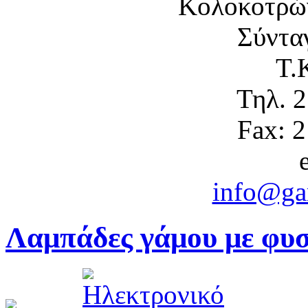
Κολοκοτρώ
Σύντα
Τ.
Τηλ. 
Fax: 
info@gam
Λαμπάδες γάμου με φυσι