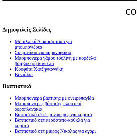
c
Δημοφιλείς Σελίδες
Μεταλλικά Διακοσμητικά για
μπομπονιέρεs
Στεφανάκια για παρανυφάκια
Μπομπονιέρα γάμου τούλινη με κορδέλα
βαμβακερή δαντέλα
Κουφέτα Χατζηγιαννάκη
Βεντάλιες
Βαπτιστικά
Μπομπονιέρα βάπτισης με ονειροπαγίδα
Μπομπονιέρες βάπτισης πλαστικά
αεροπλανάκια
Βαπτιστικό σετ1 μονόκερος για κορίτσι
Βαπτιστικό σετ αερόστατο-κούκλα για
κορίτσι
Βαπτιστικό σετ μικρός Νικόλας για αγόρι