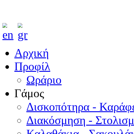
Αρχική
Προφίλ
Ωράριο
Γάμος
Δισκοπότηρα - Καράφ
Διακόσμηση - Στολισ
Καλαθάκια - Σακουλάκ