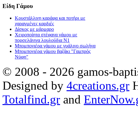
Είδη Γάμου
Κρυστάλλινη καράφα και ποτήρι με
χαραγμένες καρδιές
Δίσκος με μάρμαρο
Χειροποίητα στέφανα γάμου με
πορσελάνινα λουλούδια Ν1
Μπομπονιέρα γάμου με γυάλινο σωλήνα
Μπομπονιέρα γάμου βαζάκι "Γαμπρός
Νύφη"
© 2008 - 2026 gamos-baptis
Designed by
4creations.gr
H
Totalfind.gr
and
EnterNow.