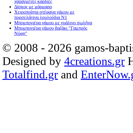
χαραγμένες καρδιές
Δίσκος με μάρμαρο
Χειροποίητα στέφανα γάμου με
πορσελάνινα λουλούδια Ν1
Μπομπονιέρα γάμου με γυάλινο σωλήνα
Μπομπονιέρα γάμου βαζάκι "Γαμπρός
Νύφη"
© 2008 - 2026 gamos-baptis
Designed by
4creations.gr
H
Totalfind.gr
and
EnterNow.