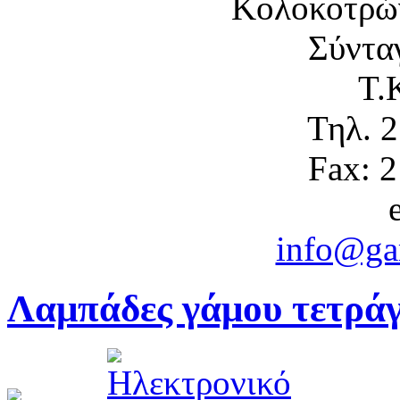
Κολοκοτρώ
Σύντα
Τ.
Τηλ. 
Fax: 
info@gam
Λαμπάδες γάμου τετρά