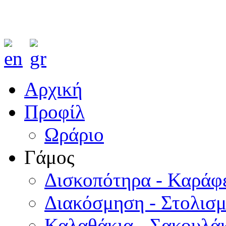
Αρχική
Προφίλ
Ωράριο
Γάμος
Δισκοπότηρα - Καράφ
Διακόσμηση - Στολισ
Καλαθάκια - Σακουλάκ