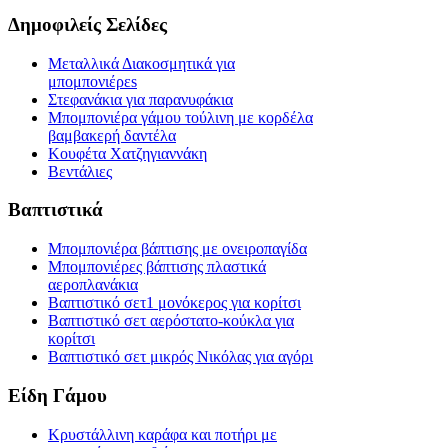
Δημοφιλείς Σελίδες
Μεταλλικά Διακοσμητικά για
μπομπονιέρεs
Στεφανάκια για παρανυφάκια
Μπομπονιέρα γάμου τούλινη με κορδέλα
βαμβακερή δαντέλα
Κουφέτα Χατζηγιαννάκη
Βεντάλιες
Βαπτιστικά
Μπομπονιέρα βάπτισης με ονειροπαγίδα
Μπομπονιέρες βάπτισης πλαστικά
αεροπλανάκια
Βαπτιστικό σετ1 μονόκερος για κορίτσι
Βαπτιστικό σετ αερόστατο-κούκλα για
κορίτσι
Βαπτιστικό σετ μικρός Νικόλας για αγόρι
Είδη Γάμου
Κρυστάλλινη καράφα και ποτήρι με