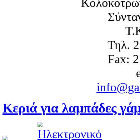
Κολοκοτρώ
Σύντα
Τ.
Τηλ. 
Fax: 
info@gam
Κεριά για λαμπάδες γ