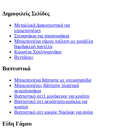
Δημοφιλείς Σελίδες
Μεταλλικά Διακοσμητικά για
μπομπονιέρεs
Στεφανάκια για παρανυφάκια
Μπομπονιέρα γάμου τούλινη με κορδέλα
βαμβακερή δαντέλα
Κουφέτα Χατζηγιαννάκη
Βεντάλιες
Βαπτιστικά
Μπομπονιέρα βάπτισης με ονειροπαγίδα
Μπομπονιέρες βάπτισης πλαστικά
αεροπλανάκια
Βαπτιστικό σετ1 μονόκερος για κορίτσι
Βαπτιστικό σετ αερόστατο-κούκλα για
κορίτσι
Βαπτιστικό σετ μικρός Νικόλας για αγόρι
Είδη Γάμου