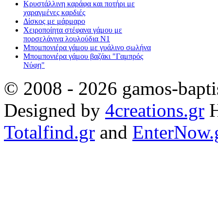
Κρυστάλλινη καράφα και ποτήρι με
χαραγμένες καρδιές
Δίσκος με μάρμαρο
Χειροποίητα στέφανα γάμου με
πορσελάνινα λουλούδια Ν1
Μπομπονιέρα γάμου με γυάλινο σωλήνα
Μπομπονιέρα γάμου βαζάκι "Γαμπρός
Νύφη"
© 2008 - 2026 gamos-baptis
Designed by
4creations.gr
H
Totalfind.gr
and
EnterNow.