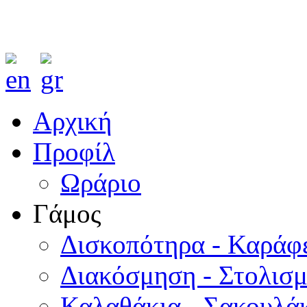
Αρχική
Προφίλ
Ωράριο
Γάμος
Δισκοπότηρα - Καράφ
Διακόσμηση - Στολισ
Καλαθάκια - Σακουλάκ