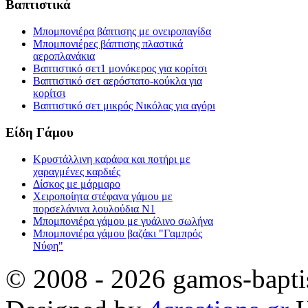
Βαπτιστικά
Μπομπονιέρα βάπτισης με ονειροπαγίδα
Μπομπονιέρες βάπτισης πλαστικά
αεροπλανάκια
Βαπτιστικό σετ1 μονόκερος για κορίτσι
Βαπτιστικό σετ αερόστατο-κούκλα για
κορίτσι
Βαπτιστικό σετ μικρός Νικόλας για αγόρι
Είδη Γάμου
Κρυστάλλινη καράφα και ποτήρι με
χαραγμένες καρδιές
Δίσκος με μάρμαρο
Χειροποίητα στέφανα γάμου με
πορσελάνινα λουλούδια Ν1
Μπομπονιέρα γάμου με γυάλινο σωλήνα
Μπομπονιέρα γάμου βαζάκι "Γαμπρός
Νύφη"
© 2008 - 2026 gamos-baptis