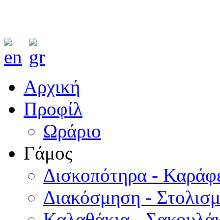
Αρχική
Προφίλ
Ωράριο
Γάμος
Δισκοπότηρα - Καράφ
Διακόσμηση - Στολισ
Καλαθάκια - Σακουλάκ