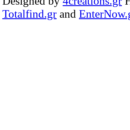
Designed by
4creations.gr
H
Totalfind.gr
and
EnterNow.