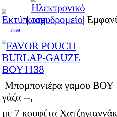
|
| Εμφανί
Tweet
Μπομπονιέρα γάμου ΒΟΥ 11
γάζα
--,
με 7 κουφέτα Χατζηγιαννάκ