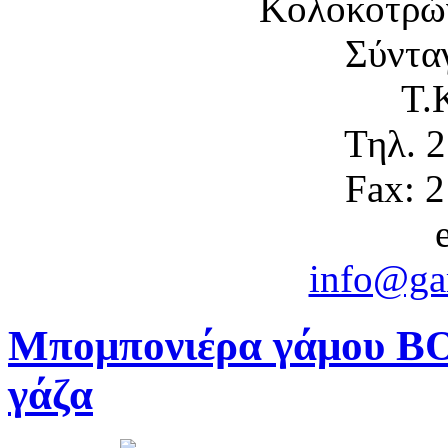
Κολοκοτρώ
Σύντα
Τ.
Τηλ. 
Fax: 
info@gam
Μπομπονιέρα γάμου ΒΟ
γάζα