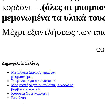
κορδόνι
--
.
(όλες οι μπομπο
μεμονωμένα τα υλικά τους
Μέχρι εξαντλήσεως των απ
c
Δημοφιλείς Σελίδες
Μεταλλικά Διακοσμητικά για
μπομπονιέρεs
Στεφανάκια για παρανυφάκια
Μπομπονιέρα γάμου τούλινη με κορδέλα
βαμβακερή δαντέλα
Κουφέτα Χατζηγιαννάκη
Βεντάλιες