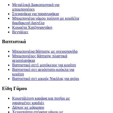
Μεταλλικά Διακοσμητικά για
μπομπονιέρεs
Στεφανάκια για παρανυφάκια
Μπομπονιέρα γάμου τούλινη με κορδέλα
βαμβακερή δαντέλα
Κουφέτα Χατζηγιαννάκη
Βεντάλιες
Βαπτιστικά
Μπομπονιέρα βάπτισης με ονειροπαγίδα
Μπομπονιέρες βάπτισης πλαστικά
αεροπλανάκια
Βαπτιστικό σετ1 μονόκερος για κορίτσι
Βαπτιστικό σετ αερόστατο-κούκλα για
κορίτσι
Βαπτιστικό σετ μικρός Νικόλας για αγόρι
Είδη Γάμου
Κρυστάλλινη καράφα και ποτήρι με
χαραγμένες καρδιές
Δίσκος με μάρμαρο
Χειροποίητα στέφανα γάμου με