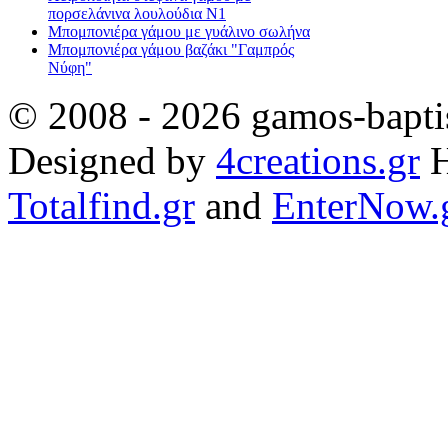
πορσελάνινα λουλούδια Ν1
Μπομπονιέρα γάμου με γυάλινο σωλήνα
Μπομπονιέρα γάμου βαζάκι "Γαμπρός
Νύφη"
© 2008 - 2026 gamos-baptis
Designed by
4creations.gr
H
Totalfind.gr
and
EnterNow.