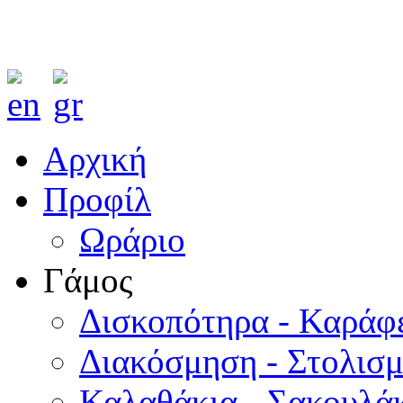
Αρχική
Προφίλ
Ωράριο
Γάμος
Δισκοπότηρα - Καράφ
Διακόσμηση - Στολισ
Καλαθάκια - Σακουλάκ