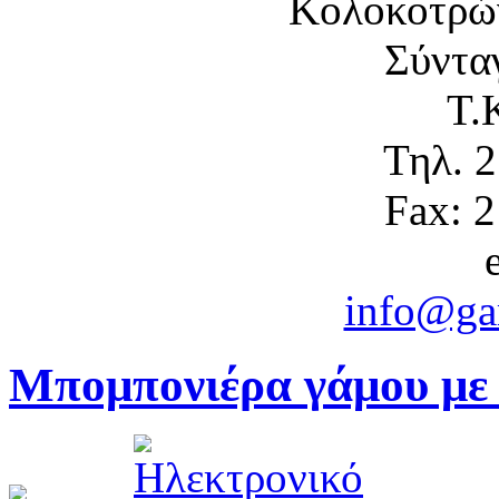
Κολοκοτρώ
Σύντα
Τ.
Τηλ. 
Fax: 
info@gam
Μπομπονιέρα γάμου με