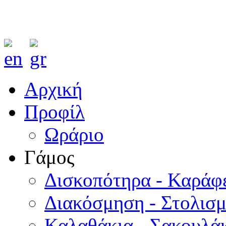
Αρχική
Προφίλ
Ωράριο
Γάμος
Δισκοπότηρα - Καράφ
Διακόσμηση - Στολισ
Καλαθάκια - Σακουλάκ