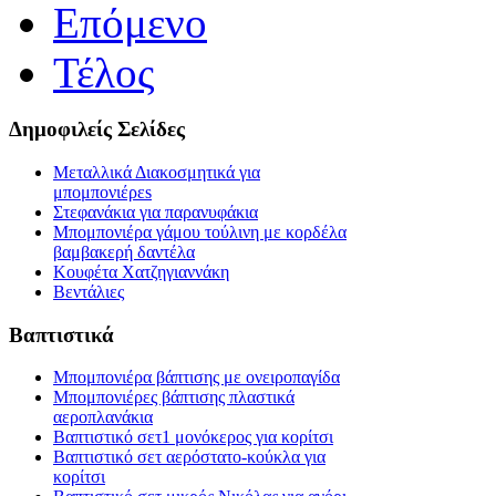
Επόμενο
Τέλος
Δημοφιλείς Σελίδες
Μεταλλικά Διακοσμητικά για
μπομπονιέρεs
Στεφανάκια για παρανυφάκια
Μπομπονιέρα γάμου τούλινη με κορδέλα
βαμβακερή δαντέλα
Κουφέτα Χατζηγιαννάκη
Βεντάλιες
Βαπτιστικά
Μπομπονιέρα βάπτισης με ονειροπαγίδα
Μπομπονιέρες βάπτισης πλαστικά
αεροπλανάκια
Βαπτιστικό σετ1 μονόκερος για κορίτσι
Βαπτιστικό σετ αερόστατο-κούκλα για
κορίτσι