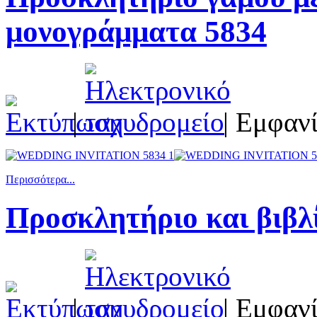
μονογράμματα 5834
|
| Εμφανί
Περισσότερα...
Προσκλητήριο και βιβλ
|
| Εμφανί