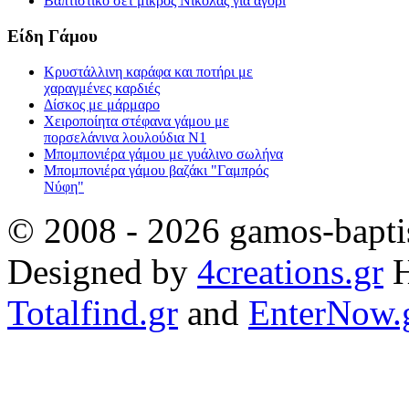
Βαπτιστικό σετ μικρός Νικόλας για αγόρι
Είδη Γάμου
Κρυστάλλινη καράφα και ποτήρι με
χαραγμένες καρδιές
Δίσκος με μάρμαρο
Χειροποίητα στέφανα γάμου με
πορσελάνινα λουλούδια Ν1
Μπομπονιέρα γάμου με γυάλινο σωλήνα
Μπομπονιέρα γάμου βαζάκι "Γαμπρός
Νύφη"
© 2008 - 2026 gamos-baptis
Designed by
4creations.gr
H
Totalfind.gr
and
EnterNow.