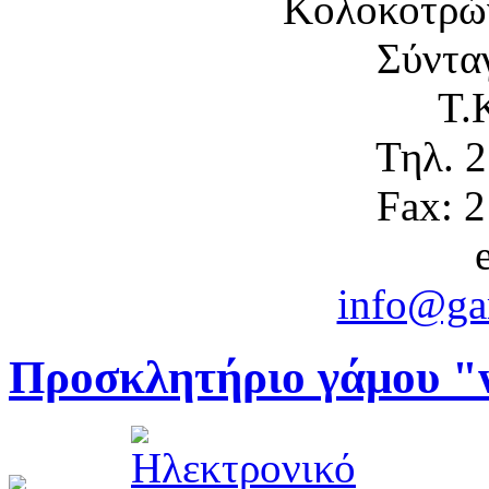
Κολοκοτρώ
Σύντα
Τ.
Τηλ. 
Fax: 
info@gam
Προσκλητήριο γάμου "