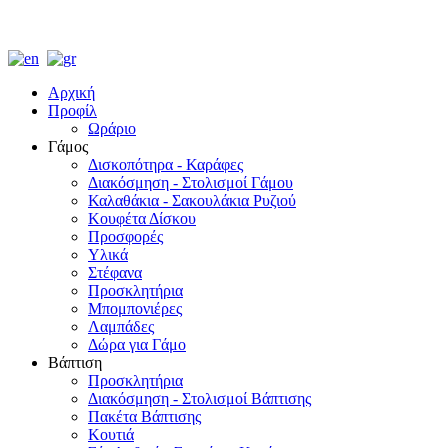
Αρχική
Προφίλ
Ωράριο
Γάμος
Δισκοπότηρα - Καράφες
Διακόσμηση - Στολισμοί Γάμου
Καλαθάκια - Σακουλάκια Ρυζιού
Κουφέτα Δίσκου
Προσφορές
Υλικά
Στέφανα
Προσκλητήρια
Μπομπονιέρες
Λαμπάδες
Δώρα για Γάμο
Βάπτιση
Προσκλητήρια
Διακόσμηση - Στολισμοί Βάπτισης
Πακέτα Βάπτισης
Κουτιά