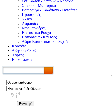
Σέτ Λαδιού - Σαπούνι - Κεράκια
Σταυροί - Μαρτυρικά
Εσώρουχα - Λαδόπανα - Πετσέτες
Προσφορές
Υλικά
Λαμπάδες
Μπομπονιέρες
Βαπτιστικά Ρούχα
Παπούτσια - Κάλτσες
Δώρα Βαπτιστικά - Φυλαχτά
Κουφέτα
Διάφορα Υλικά
Χάρτης
Επικοινωνία