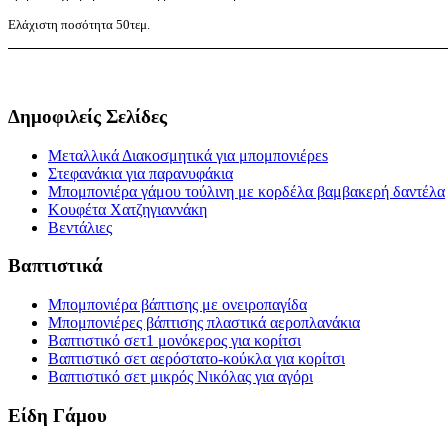
Ελάχιστη ποσότητα 50τεμ.
Δημοφιλείς Σελίδες
Μεταλλικά Διακοσμητικά για μπομπονιέρεs
Στεφανάκια για παρανυφάκια
Μπομπονιέρα γάμου τούλινη με κορδέλα βαμβακερή δαντέλα
Κουφέτα Χατζηγιαννάκη
Βεντάλιες
Βαπτιστικά
Μπομπονιέρα βάπτισης με ονειροπαγίδα
Μπομπονιέρες βάπτισης πλαστικά αεροπλανάκια
Βαπτιστικό σετ1 μονόκερος για κορίτσι
Βαπτιστικό σετ αερόστατο-κούκλα για κορίτσι
Βαπτιστικό σετ μικρός Νικόλας για αγόρι
Είδη Γάμου