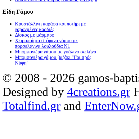
Είδη Γάμου
Κρυστάλλινη καράφα και ποτήρι με
χαραγμένες καρδιές
Δίσκος με μάρμαρο
Χειροποίητα στέφανα γάμου με
πορσελάνινα λουλούδια Ν1
Μπομπονιέρα γάμου με γυάλινο σωλήνα
Μπομπονιέρα γάμου βαζάκι "Γαμπρός
Νύφη"
© 2008 - 2026 gamos-baptis
Designed by
4creations.gr
H
Totalfind.gr
and
EnterNow.