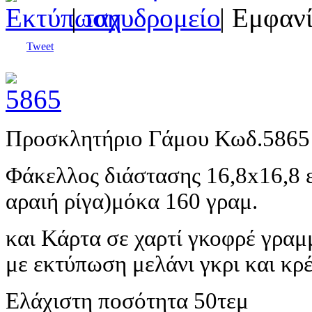
|
| Εμφανί
Tweet
Προσκλητήριο Γάμου Κωδ.586
Φάκελλος διάστασης 16,8
x
16,8 
αραιή ρίγα)
μόκα 160 γραμ
.
και Κάρτα σε χαρτί γκοφρέ γρα
με εκτύπωση μελάνι γκρι και κρ
Ελάχιστη ποσότητα 50τεμ