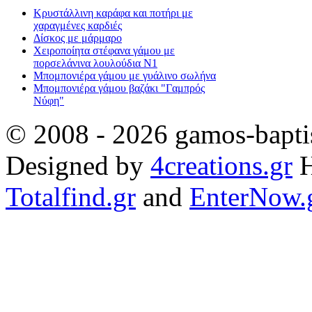
Κρυστάλλινη καράφα και ποτήρι με
χαραγμένες καρδιές
Δίσκος με μάρμαρο
Χειροποίητα στέφανα γάμου με
πορσελάνινα λουλούδια Ν1
Μπομπονιέρα γάμου με γυάλινο σωλήνα
Μπομπονιέρα γάμου βαζάκι "Γαμπρός
Νύφη"
© 2008 - 2026 gamos-baptis
Designed by
4creations.gr
H
Totalfind.gr
and
EnterNow.