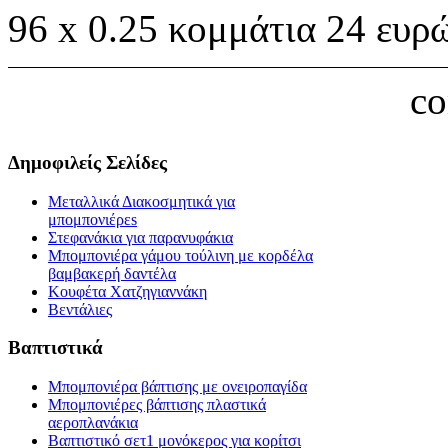
96 x 0.25 κομμάτια 24 ευρ
c
Δημοφιλείς Σελίδες
Μεταλλικά Διακοσμητικά για
μπομπονιέρεs
Στεφανάκια για παρανυφάκια
Μπομπονιέρα γάμου τούλινη με κορδέλα
βαμβακερή δαντέλα
Κουφέτα Χατζηγιαννάκη
Βεντάλιες
Βαπτιστικά
Μπομπονιέρα βάπτισης με ονειροπαγίδα
Μπομπονιέρες βάπτισης πλαστικά
αεροπλανάκια
Βαπτιστικό σετ1 μονόκερος για κορίτσι