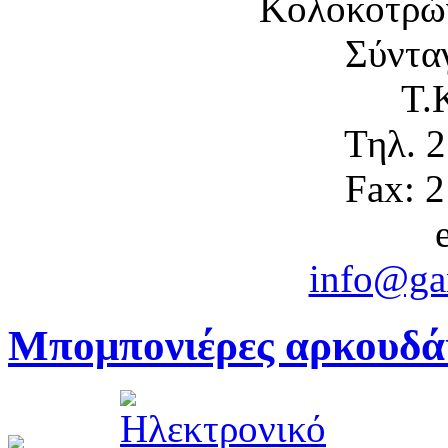
Κολοκοτρώ
Σύντα
Τ.
Τηλ. 
Fax: 
info@gam
Μπομπονιέρες αρκουδάκ