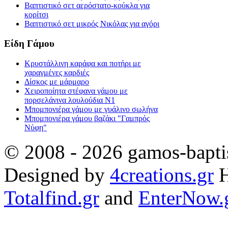
Βαπτιστικό σετ αερόστατο-κούκλα για
κορίτσι
Βαπτιστικό σετ μικρός Νικόλας για αγόρι
Είδη Γάμου
Κρυστάλλινη καράφα και ποτήρι με
χαραγμένες καρδιές
Δίσκος με μάρμαρο
Χειροποίητα στέφανα γάμου με
πορσελάνινα λουλούδια Ν1
Μπομπονιέρα γάμου με γυάλινο σωλήνα
Μπομπονιέρα γάμου βαζάκι "Γαμπρός
Νύφη"
© 2008 - 2026 gamos-baptis
Designed by
4creations.gr
H
Totalfind.gr
and
EnterNow.