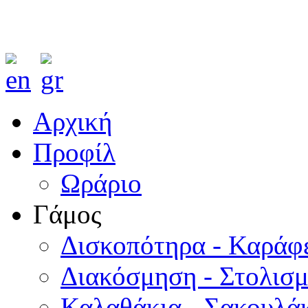
Αρχική
Προφίλ
Ωράριο
Γάμος
Δισκοπότηρα - Καράφ
Διακόσμηση - Στολισ
Καλαθάκια - Σακουλάκ