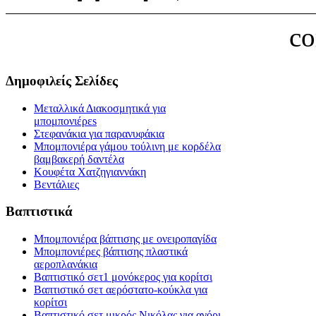
c
Δημοφιλείς Σελίδες
Μεταλλικά Διακοσμητικά για
μπομπονιέρεs
Στεφανάκια για παρανυφάκια
Μπομπονιέρα γάμου τούλινη με κορδέλα
βαμβακερή δαντέλα
Κουφέτα Χατζηγιαννάκη
Βεντάλιες
Βαπτιστικά
Μπομπονιέρα βάπτισης με ονειροπαγίδα
Μπομπονιέρες βάπτισης πλαστικά
αεροπλανάκια
Βαπτιστικό σετ1 μονόκερος για κορίτσι
Βαπτιστικό σετ αερόστατο-κούκλα για
κορίτσι
Βαπτιστικό σετ μικρός Νικόλας για αγόρι