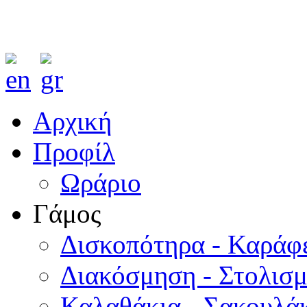
Αρχική
Προφίλ
Ωράριο
Γάμος
Δισκοπότηρα - Καράφ
Διακόσμηση - Στολισ
Καλαθάκια - Σακουλάκ