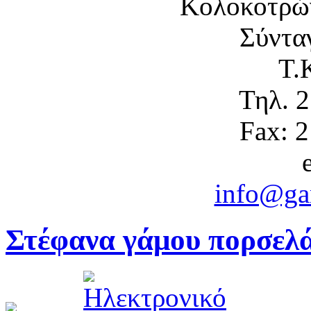
Κολοκοτρώ
Σύντα
Τ.
Τηλ. 
Fax: 
info@gam
Στέφανα γάμου πορσελά