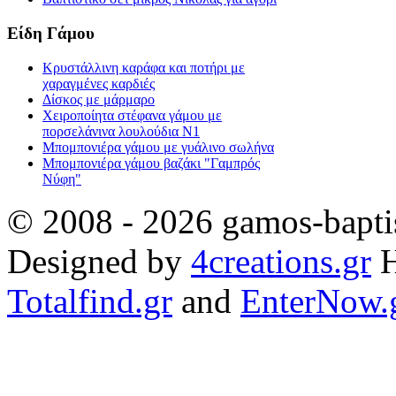
Είδη Γάμου
Κρυστάλλινη καράφα και ποτήρι με
χαραγμένες καρδιές
Δίσκος με μάρμαρο
Χειροποίητα στέφανα γάμου με
πορσελάνινα λουλούδια Ν1
Μπομπονιέρα γάμου με γυάλινο σωλήνα
Μπομπονιέρα γάμου βαζάκι "Γαμπρός
Νύφη"
© 2008 - 2026 gamos-baptis
Designed by
4creations.gr
H
Totalfind.gr
and
EnterNow.