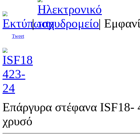
|
| Εμφανί
Tweet
Επάργυρα στέφανα ISF18- 4
χρυσό