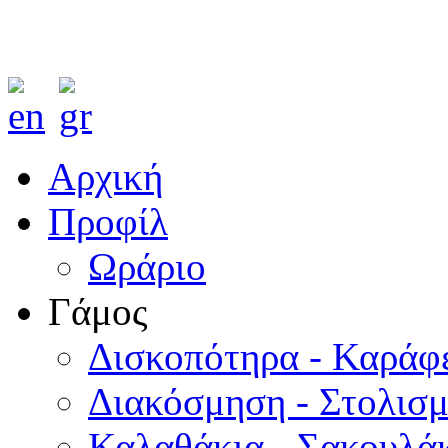
Αρχική
Προφίλ
Ωράριο
Γάμος
Δισκοπότηρα - Καράφ
Διακόσμηση - Στολισ
Καλαθάκια - Σακουλάκ