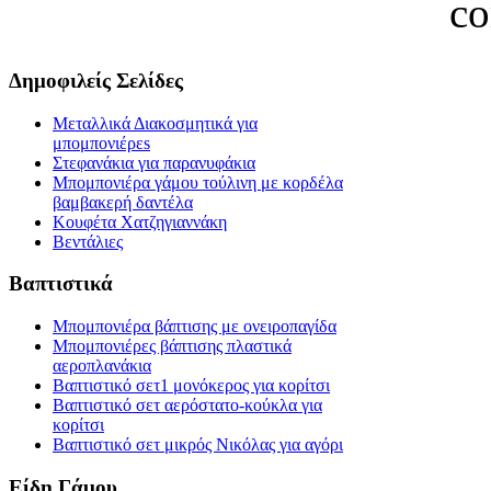
c
Δημοφιλείς Σελίδες
Μεταλλικά Διακοσμητικά για
μπομπονιέρεs
Στεφανάκια για παρανυφάκια
Μπομπονιέρα γάμου τούλινη με κορδέλα
βαμβακερή δαντέλα
Κουφέτα Χατζηγιαννάκη
Βεντάλιες
Βαπτιστικά
Μπομπονιέρα βάπτισης με ονειροπαγίδα
Μπομπονιέρες βάπτισης πλαστικά
αεροπλανάκια
Βαπτιστικό σετ1 μονόκερος για κορίτσι
Βαπτιστικό σετ αερόστατο-κούκλα για
κορίτσι
Βαπτιστικό σετ μικρός Νικόλας για αγόρι
Είδη Γάμου