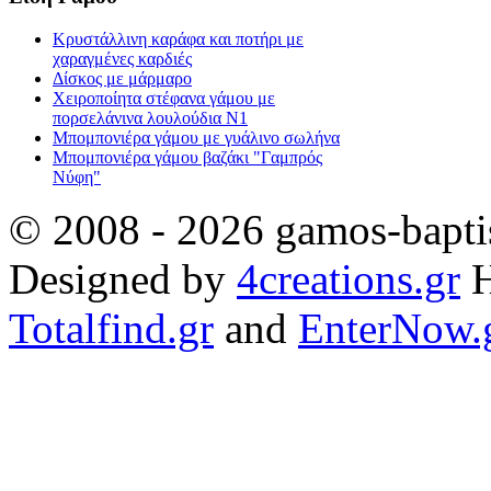
Κρυστάλλινη καράφα και ποτήρι με
χαραγμένες καρδιές
Δίσκος με μάρμαρο
Χειροποίητα στέφανα γάμου με
πορσελάνινα λουλούδια Ν1
Μπομπονιέρα γάμου με γυάλινο σωλήνα
Μπομπονιέρα γάμου βαζάκι "Γαμπρός
Νύφη"
© 2008 - 2026 gamos-baptis
Designed by
4creations.gr
H
Totalfind.gr
and
EnterNow.