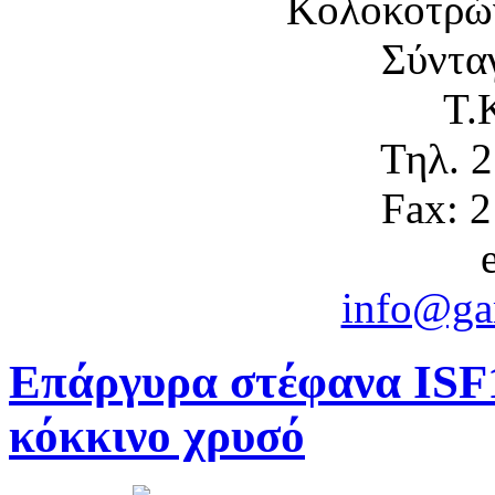
Κολοκοτρώ
Σύντα
Τ.
Τηλ. 
Fax: 
info@gam
Επάργυρα στέφανα ISF1
κόκκινο χρυσό