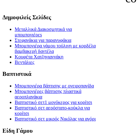
Δημοφιλείς Σελίδες
Μεταλλικά Διακοσμητικά για
μπομπονιέρεs
Στεφανάκια για παρανυφάκια
Μπομπονιέρα γάμου τούλινη με κορδέλα
βαμβακερή δαντέλα
Κουφέτα Χατζηγιαννάκη
Βεντάλιες
Βαπτιστικά
Μπομπονιέρα βάπτισης με ονειροπαγίδα
Μπομπονιέρες βάπτισης πλαστικά
αεροπλανάκια
Βαπτιστικό σετ1 μονόκερος για κορίτσι
Βαπτιστικό σετ αερόστατο-κούκλα για
κορίτσι
Βαπτιστικό σετ μικρός Νικόλας για αγόρι
Είδη Γάμου