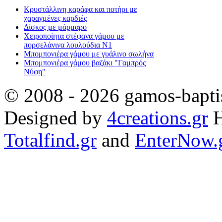
Κρυστάλλινη καράφα και ποτήρι με
χαραγμένες καρδιές
Δίσκος με μάρμαρο
Χειροποίητα στέφανα γάμου με
πορσελάνινα λουλούδια Ν1
Μπομπονιέρα γάμου με γυάλινο σωλήνα
Μπομπονιέρα γάμου βαζάκι "Γαμπρός
Νύφη"
© 2008 - 2026 gamos-baptis
Designed by
4creations.gr
H
Totalfind.gr
and
EnterNow.