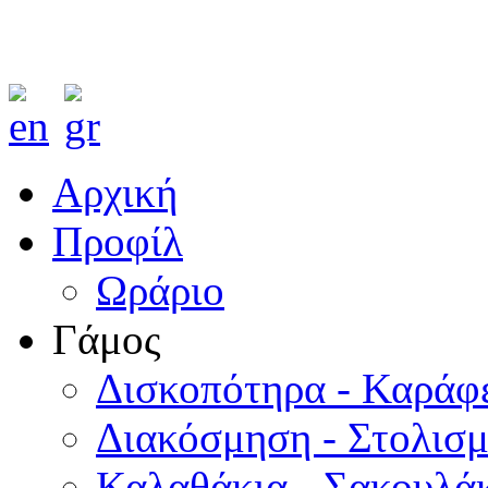
Αρχική
Προφίλ
Ωράριο
Γάμος
Δισκοπότηρα - Καράφ
Διακόσμηση - Στολισ
Καλαθάκια - Σακουλάκ