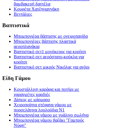
βαμβακερή δαντέλα
Κουφέτα Χατζηγιαννάκη
Βεντάλιες
Βαπτιστικά
Μπομπονιέρα βάπτισης με ονειροπαγίδα
Μπομπονιέρες βάπτισης πλαστικά
αεροπλανάκια
Βαπτιστικό σετ1 μονόκερος για κορίτσι
Βαπτιστικό σετ αερόστατο-κούκλα για
κορίτσι
Βαπτιστικό σετ μικρός Νικόλας για αγόρι
Είδη Γάμου
Κρυστάλλινη καράφα και ποτήρι με
χαραγμένες καρδιές
Δίσκος με μάρμαρο
Χειροποίητα στέφανα γάμου με
πορσελάνινα λουλούδια Ν1
Μπομπονιέρα γάμου με γυάλινο σωλήνα
Μπομπονιέρα γάμου βαζάκι "Γαμπρός
Νύφη"