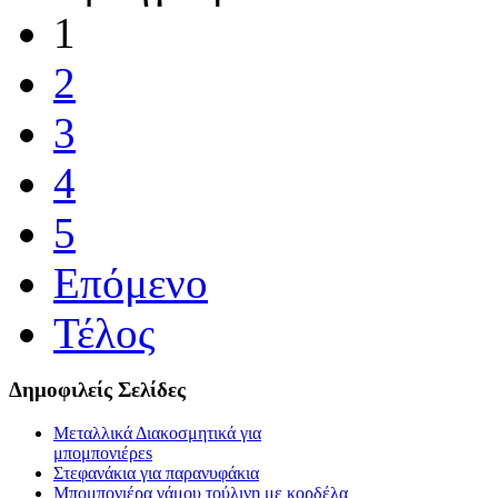
1
2
3
4
5
Επόμενο
Τέλος
Δημοφιλείς Σελίδες
Μεταλλικά Διακοσμητικά για
μπομπονιέρεs
Στεφανάκια για παρανυφάκια
Μπομπονιέρα γάμου τούλινη με κορδέλα