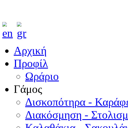
Αρχική
Προφίλ
Ωράριο
Γάμος
Δισκοπότηρα - Καράφ
Διακόσμηση - Στολισ
Καλαθάκια - Σακουλάκ