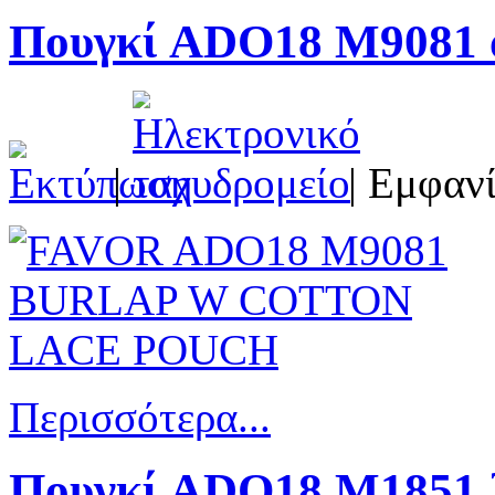
Πουγκί ADO18 M9081 α
|
| Εμφανί
Περισσότερα...
Πουγκί ADO18 M1851 λι