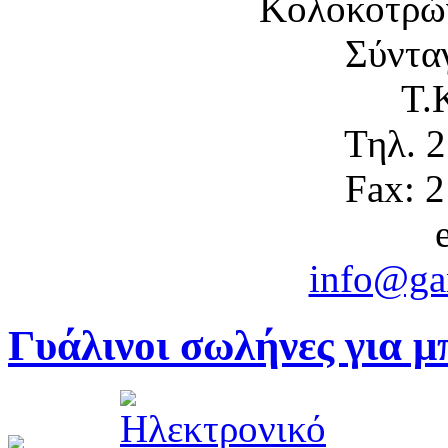
Κολοκοτρώ
Σύντα
Τ.
Τηλ. 
Fax: 
info@gam
Γυάλινοι σωλήνες για μ