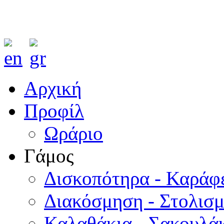
Αρχική
Προφίλ
Ωράριο
Γάμος
Δισκοπότηρα - Καράφ
Διακόσμηση - Στολισ
Καλαθάκια - Σακουλάκ