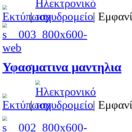
|
| Εμφανί
Υφασματινα μαντηλια
|
| Εμφανί