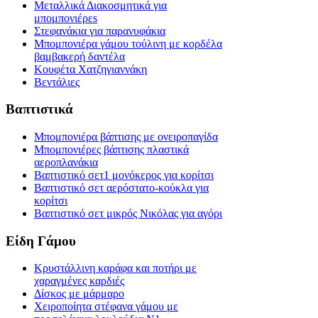
Μεταλλικά Διακοσμητικά για
μπομπονιέρεs
Στεφανάκια για παρανυφάκια
Μπομπονιέρα γάμου τούλινη με κορδέλα
βαμβακερή δαντέλα
Κουφέτα Χατζηγιαννάκη
Βεντάλιες
Βαπτιστικά
Μπομπονιέρα βάπτισης με ονειροπαγίδα
Μπομπονιέρες βάπτισης πλαστικά
αεροπλανάκια
Βαπτιστικό σετ1 μονόκερος για κορίτσι
Βαπτιστικό σετ αερόστατο-κούκλα για
κορίτσι
Βαπτιστικό σετ μικρός Νικόλας για αγόρι
Είδη Γάμου
Κρυστάλλινη καράφα και ποτήρι με
χαραγμένες καρδιές
Δίσκος με μάρμαρο
Χειροποίητα στέφανα γάμου με