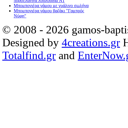
πορσελάνινα λουλούδια Ν1
Μπομπονιέρα γάμου με γυάλινο σωλήνα
Μπομπονιέρα γάμου βαζάκι "Γαμπρός
Νύφη"
© 2008 - 2026 gamos-baptis
Designed by
4creations.gr
H
Totalfind.gr
and
EnterNow.