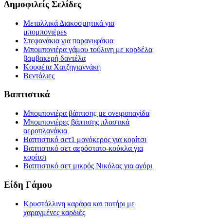
Δημοφιλείς Σελίδες
Μεταλλικά Διακοσμητικά για
μπομπονιέρεs
Στεφανάκια για παρανυφάκια
Μπομπονιέρα γάμου τούλινη με κορδέλα
βαμβακερή δαντέλα
Κουφέτα Χατζηγιαννάκη
Βεντάλιες
Βαπτιστικά
Μπομπονιέρα βάπτισης με ονειροπαγίδα
Μπομπονιέρες βάπτισης πλαστικά
αεροπλανάκια
Βαπτιστικό σετ1 μονόκερος για κορίτσι
Βαπτιστικό σετ αερόστατο-κούκλα για
κορίτσι
Βαπτιστικό σετ μικρός Νικόλας για αγόρι
Είδη Γάμου
Κρυστάλλινη καράφα και ποτήρι με
χαραγμένες καρδιές