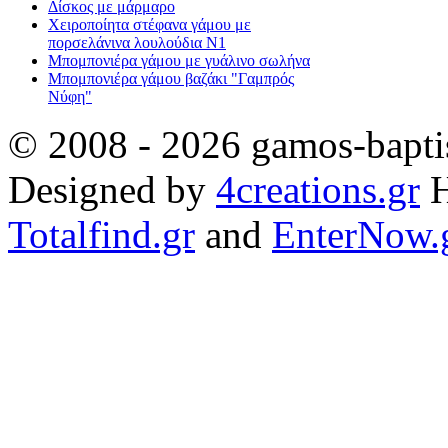
Δίσκος με μάρμαρο
Χειροποίητα στέφανα γάμου με
πορσελάνινα λουλούδια Ν1
Μπομπονιέρα γάμου με γυάλινο σωλήνα
Μπομπονιέρα γάμου βαζάκι "Γαμπρός
Νύφη"
© 2008 - 2026 gamos-baptis
Designed by
4creations.gr
H
Totalfind.gr
and
EnterNow.