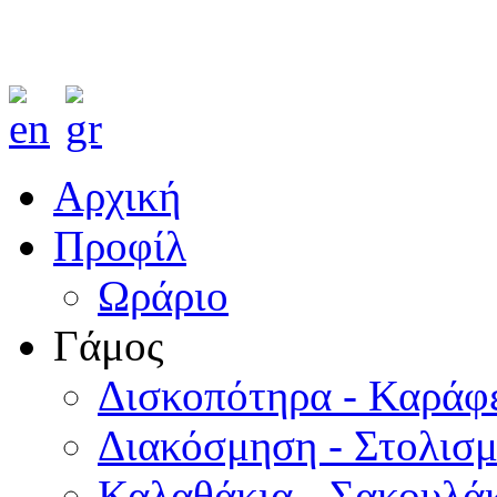
Αρχική
Προφίλ
Ωράριο
Γάμος
Δισκοπότηρα - Καράφ
Διακόσμηση - Στολισ
Καλαθάκια - Σακουλάκ