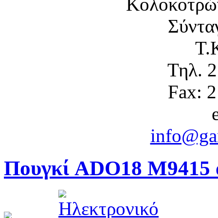
Κολοκοτρώ
Σύντα
Τ.
Τηλ. 
Fax: 
info@gam
Πουγκί ADO18 M9415 