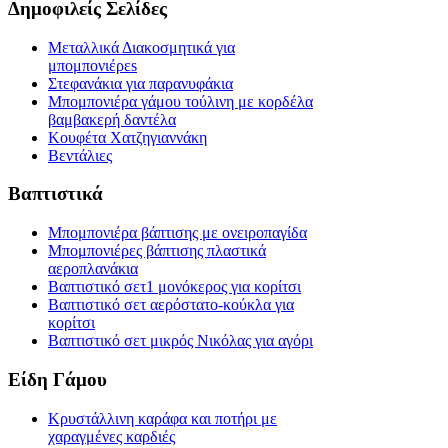
Δημοφιλείς Σελίδες
Μεταλλικά Διακοσμητικά για
μπομπονιέρεs
Στεφανάκια για παρανυφάκια
Μπομπονιέρα γάμου τούλινη με κορδέλα
βαμβακερή δαντέλα
Κουφέτα Χατζηγιαννάκη
Βεντάλιες
Βαπτιστικά
Μπομπονιέρα βάπτισης με ονειροπαγίδα
Μπομπονιέρες βάπτισης πλαστικά
αεροπλανάκια
Βαπτιστικό σετ1 μονόκερος για κορίτσι
Βαπτιστικό σετ αερόστατο-κούκλα για
κορίτσι
Βαπτιστικό σετ μικρός Νικόλας για αγόρι
Είδη Γάμου
Κρυστάλλινη καράφα και ποτήρι με
χαραγμένες καρδιές