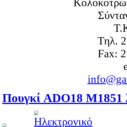
Κολοκοτρώ
Σύντα
Τ.
Τηλ. 
Fax: 
info@gam
Πουγκί ADO18 M1851 λι