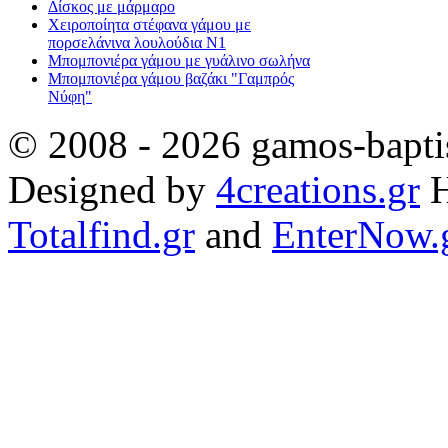
Δίσκος με μάρμαρο
Χειροποίητα στέφανα γάμου με
πορσελάνινα λουλούδια Ν1
Μπομπονιέρα γάμου με γυάλινο σωλήνα
Μπομπονιέρα γάμου βαζάκι "Γαμπρός
Νύφη"
© 2008 - 2026 gamos-baptis
Designed by
4creations.gr
H
Totalfind.gr
and
EnterNow.