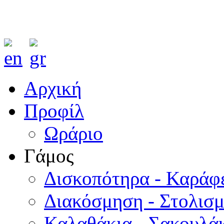
Αρχική
Προφίλ
Ωράριο
Γάμος
Δισκοπότηρα - Καράφ
Διακόσμηση - Στολισ
Καλαθάκια - Σακουλάκ