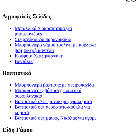
Δημοφιλείς Σελίδες
Μεταλλικά Διακοσμητικά για
μπομπονιέρεs
Στεφανάκια για παρανυφάκια
Μπομπονιέρα γάμου τούλινη με κορδέλα
βαμβακερή δαντέλα
Κουφέτα Χατζηγιαννάκη
Βεντάλιες
Βαπτιστικά
Μπομπονιέρα βάπτισης με ονειροπαγίδα
Μπομπονιέρες βάπτισης πλαστικά
αεροπλανάκια
Βαπτιστικό σετ1 μονόκερος για κορίτσι
Βαπτιστικό σετ αερόστατο-κούκλα για
κορίτσι
Βαπτιστικό σετ μικρός Νικόλας για αγόρι
Είδη Γάμου