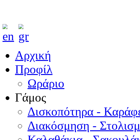
Αρχική
Προφίλ
Ωράριο
Γάμος
Δισκοπότηρα - Καράφ
Διακόσμηση - Στολισ
Καλαθάκια - Σακουλάκ