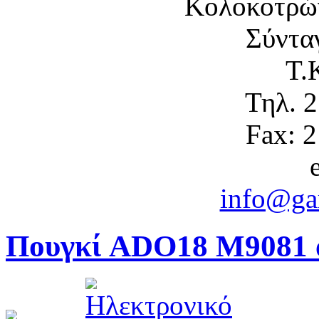
Κολοκοτρώ
Σύντα
Τ.
Τηλ. 
Fax: 
info@gam
Πουγκί ADO18 M9081 α