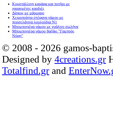
Κρυστάλλινη καράφα και ποτήρι με
χαραγμένες καρδιές
Δίσκος με μάρμαρο
Χειροποίητα στέφανα γάμου με
πορσελάνινα λουλούδια Ν1
Μπομπονιέρα γάμου με γυάλινο σωλήνα
Μπομπονιέρα γάμου βαζάκι "Γαμπρός
Νύφη"
© 2008 - 2026 gamos-baptis
Designed by
4creations.gr
H
Totalfind.gr
and
EnterNow.