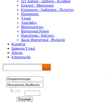
Σέτ Λαδιού - Σαπούνι - Κεράκια
Σταυροί - Μαρτυρικά
Εσώρουχα - Λαδόπανα - Πετσέτες
Προσφορές
Υλικά
Λαμπάδες
Μπομπονιέρες
Βαπτιστικά Ρούχα
Παπούτσια - Κάλτσες
Δώρα Βαπτιστικά - Φυλαχτά
Κουφέτα
Διάφορα Υλικά
Χάρτης
Επικοινωνία