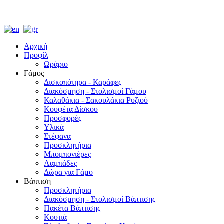
Αρχική
Προφίλ
Ωράριο
Γάμος
Δισκοπότηρα - Καράφες
Διακόσμηση - Στολισμοί Γάμου
Καλαθάκια - Σακουλάκια Ρυζιού
Κουφέτα Δίσκου
Προσφορές
Υλικά
Στέφανα
Προσκλητήρια
Μπομπονιέρες
Λαμπάδες
Δώρα για Γάμο
Βάπτιση
Προσκλητήρια
Διακόσμηση - Στολισμοί Βάπτισης
Πακέτα Βάπτισης
Κουτιά