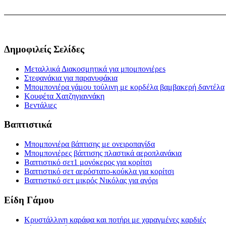
Δημοφιλείς Σελίδες
Μεταλλικά Διακοσμητικά για μπομπονιέρεs
Στεφανάκια για παρανυφάκια
Μπομπονιέρα γάμου τούλινη με κορδέλα βαμβακερή δαντέλα
Κουφέτα Χατζηγιαννάκη
Βεντάλιες
Βαπτιστικά
Μπομπονιέρα βάπτισης με ονειροπαγίδα
Μπομπονιέρες βάπτισης πλαστικά αεροπλανάκια
Βαπτιστικό σετ1 μονόκερος για κορίτσι
Βαπτιστικό σετ αερόστατο-κούκλα για κορίτσι
Βαπτιστικό σετ μικρός Νικόλας για αγόρι
Είδη Γάμου
Κρυστάλλινη καράφα και ποτήρι με χαραγμένες καρδιές