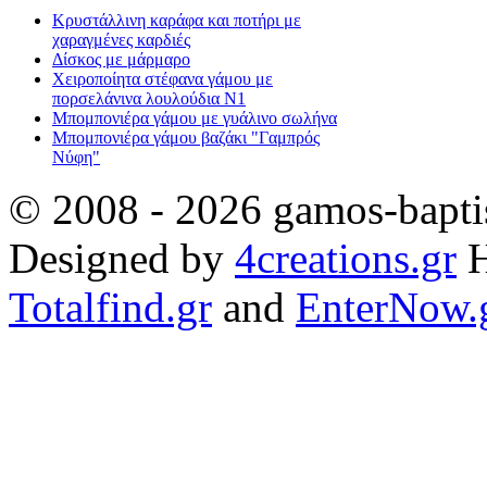
Κρυστάλλινη καράφα και ποτήρι με
χαραγμένες καρδιές
Δίσκος με μάρμαρο
Χειροποίητα στέφανα γάμου με
πορσελάνινα λουλούδια Ν1
Μπομπονιέρα γάμου με γυάλινο σωλήνα
Μπομπονιέρα γάμου βαζάκι "Γαμπρός
Νύφη"
© 2008 - 2026 gamos-baptis
Designed by
4creations.gr
H
Totalfind.gr
and
EnterNow.