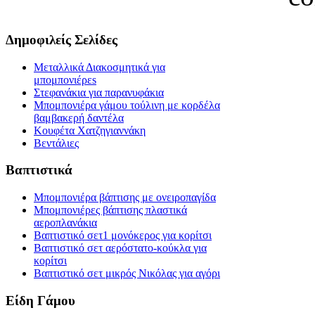
Δημοφιλείς Σελίδες
Μεταλλικά Διακοσμητικά για
μπομπονιέρεs
Στεφανάκια για παρανυφάκια
Μπομπονιέρα γάμου τούλινη με κορδέλα
βαμβακερή δαντέλα
Κουφέτα Χατζηγιαννάκη
Βεντάλιες
Βαπτιστικά
Μπομπονιέρα βάπτισης με ονειροπαγίδα
Μπομπονιέρες βάπτισης πλαστικά
αεροπλανάκια
Βαπτιστικό σετ1 μονόκερος για κορίτσι
Βαπτιστικό σετ αερόστατο-κούκλα για
κορίτσι
Βαπτιστικό σετ μικρός Νικόλας για αγόρι
Είδη Γάμου