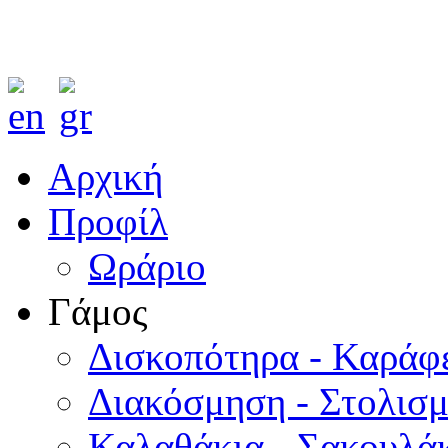
Αρχική
Προφίλ
Ωράριο
Γάμος
Δισκοπότηρα - Καράφ
Διακόσμηση - Στολισ
Καλαθάκια - Σακουλάκ