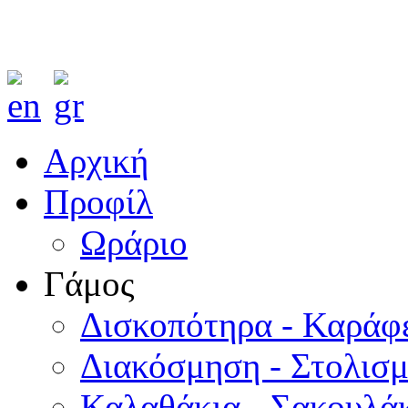
Αρχική
Προφίλ
Ωράριο
Γάμος
Δισκοπότηρα - Καράφ
Διακόσμηση - Στολισ
Καλαθάκια - Σακουλάκ