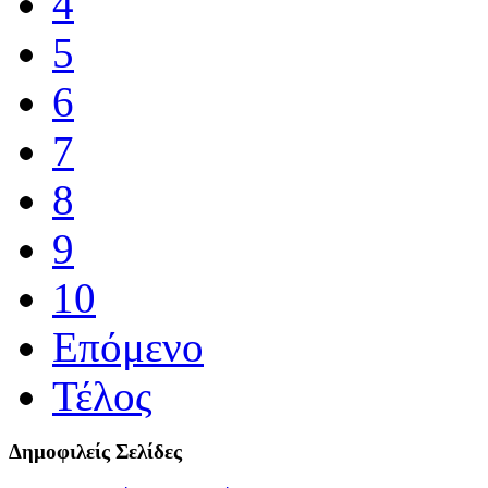
4
5
6
7
8
9
10
Επόμενο
Τέλος
Δημοφιλείς Σελίδες