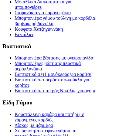
Μεταλλικά Διακοσμητικά για
μπομπονιέρεs
Στεφανάκια για παρανυφάκια
Μπομπονιέρα γάμου τούλινη με κορδέλα
βαμβακερή δαντέλα
Κουφέτα Χατζηγιαννάκη
Βεντάλιες
Βαπτιστικά
Μπομπονιέρα βάπτισης με ονειροπαγίδα
Μπομπονιέρες βάπτισης πλαστικά
αεροπλανάκια
Βαπτιστικό σετ1 μονόκερος για κορίτσι
Βαπτιστικό σετ αερόστατο-κούκλα για
κορίτσι
Βαπτιστικό σετ μικρός Νικόλας για αγόρι
Είδη Γάμου
Κρυστάλλινη καράφα και ποτήρι με
χαραγμένες καρδιές
Δίσκος με μάρμαρο
Χειροποίητα στέφανα γάμου με