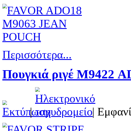
Περισσότερα...
Πουγκιά ριγέ Μ9422 A
|
| Εμφανί