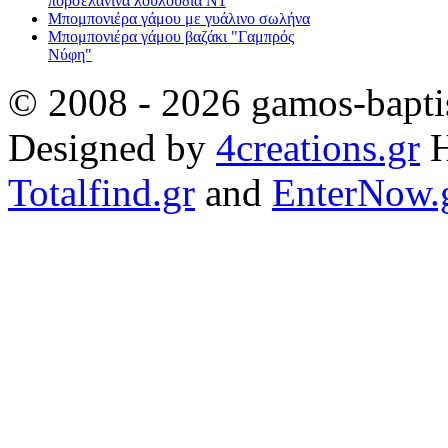
πορσελάνινα λουλούδια Ν1
Μπομπονιέρα γάμου με γυάλινο σωλήνα
Μπομπονιέρα γάμου βαζάκι "Γαμπρός
Νύφη"
© 2008 - 2026 gamos-baptis
Designed by
4creations.gr
H
Totalfind.gr
and
EnterNow.