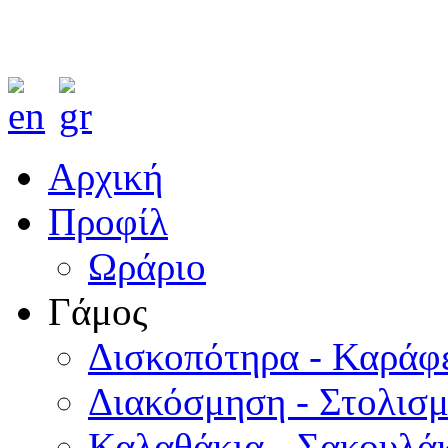
Αρχική
Προφίλ
Ωράριο
Γάμος
Δισκοπότηρα - Καράφ
Διακόσμηση - Στολισ
Καλαθάκια - Σακουλάκ