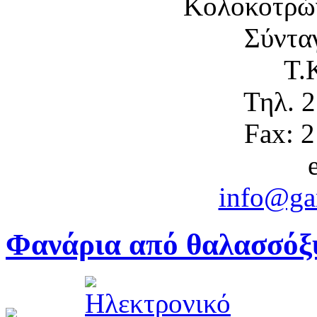
Κολοκοτρώ
Σύντα
Τ.
Τηλ. 
Fax: 
info@gam
Φανάρια από θαλασσόξ