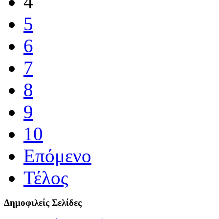
4
5
6
7
8
9
10
Επόμενο
Τέλος
Δημοφιλείς Σελίδες