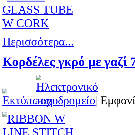
Περισσότερα...
Κορδέλες γκρό με γαζί 7
|
| Εμφανί