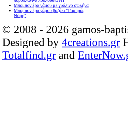
πορσελάνινα λουλούδια Ν1
Μπομπονιέρα γάμου με γυάλινο σωλήνα
Μπομπονιέρα γάμου βαζάκι "Γαμπρός
Νύφη"
© 2008 - 2026 gamos-baptis
Designed by
4creations.gr
H
Totalfind.gr
and
EnterNow.