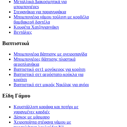
Μεταλλικά Διακοσμητικά για
μπομπονιέρεs
Στεφανάκια για παρανυφάκια
Μπομπονιέρα γάμου τούλινη με κορδέλα
βαμβακερή δαντέλα
Κουφέτα Χατζηγιαννάκη
Βεντάλιες
Βαπτιστικά
Μπομπονιέρα βάπτισης με ονειροπαγίδα
Μπομπονιέρες βάπτισης πλαστικά
αεροπλανάκια
Βαπτιστικό σετ1 μονόκερος για κορίτσι
Βαπτιστικό σετ αερόστατο-κούκλα για
κορίτσι
Βαπτιστικό σετ μικρός Νικόλας για αγόρι
Είδη Γάμου
Κρυστάλλινη καράφα και ποτήρι με
χαραγμένες καρδιές
Δίσκος με μάρμαρο
Χειροποίητα στέφανα γάμου με