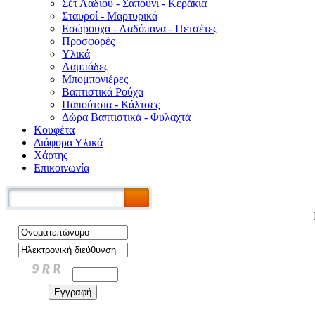
Σέτ Λαδιού - Σαπούνι - Κεράκια
Σταυροί - Μαρτυρικά
Εσώρουχα - Λαδόπανα - Πετσέτες
Προσφορές
Υλικά
Λαμπάδες
Μπομπονιέρες
Βαπτιστικά Ρούχα
Παπούτσια - Κάλτσες
Δώρα Βαπτιστικά - Φυλαχτά
Κουφέτα
Διάφορα Υλικά
Χάρτης
Επικοινωνία