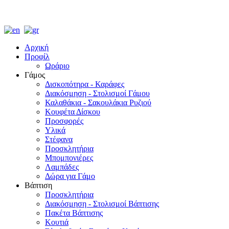
Αρχική
Προφίλ
Ωράριο
Γάμος
Δισκοπότηρα - Καράφες
Διακόσμηση - Στολισμοί Γάμου
Καλαθάκια - Σακουλάκια Ρυζιού
Κουφέτα Δίσκου
Προσφορές
Υλικά
Στέφανα
Προσκλητήρια
Μπομπονιέρες
Λαμπάδες
Δώρα για Γάμο
Βάπτιση
Προσκλητήρια
Διακόσμηση - Στολισμοί Βάπτισης
Πακέτα Βάπτισης
Κουτιά