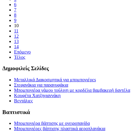
6
7
8
9
10
11
12
13
14
Επόμενο
Τέλος
Δημοφιλείς Σελίδες
Μεταλλικά Διακοσμητικά για μπομπονιέρεs
Στεφανάκια για παρανυφάκια
Μπομπονιέρα γάμου τούλινη με κορδέλα βαμβακερή δαντέλα
Κουφέτα Χατζηγιαννάκη
Βεντάλιες
Βαπτιστικά
Μπομπονιέρα βάπτισης με ονειροπαγίδα
Μπομπονιέρες βάπτισης πλαστικά αεροπλανάκια