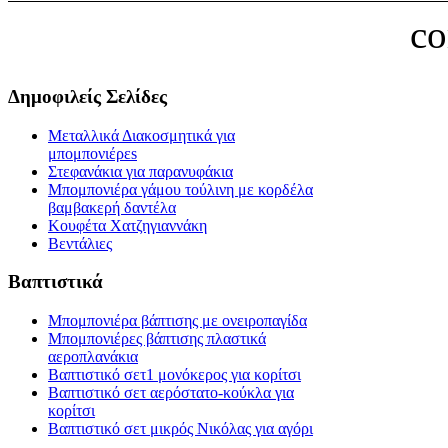
c
Δημοφιλείς Σελίδες
Μεταλλικά Διακοσμητικά για
μπομπονιέρεs
Στεφανάκια για παρανυφάκια
Μπομπονιέρα γάμου τούλινη με κορδέλα
βαμβακερή δαντέλα
Κουφέτα Χατζηγιαννάκη
Βεντάλιες
Βαπτιστικά
Μπομπονιέρα βάπτισης με ονειροπαγίδα
Μπομπονιέρες βάπτισης πλαστικά
αεροπλανάκια
Βαπτιστικό σετ1 μονόκερος για κορίτσι
Βαπτιστικό σετ αερόστατο-κούκλα για
κορίτσι
Βαπτιστικό σετ μικρός Νικόλας για αγόρι