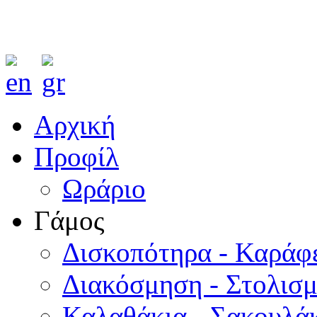
Αρχική
Προφίλ
Ωράριο
Γάμος
Δισκοπότηρα - Καράφ
Διακόσμηση - Στολισ
Καλαθάκια - Σακουλάκ