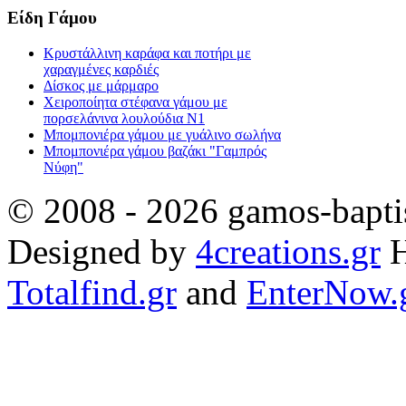
Είδη Γάμου
Κρυστάλλινη καράφα και ποτήρι με
χαραγμένες καρδιές
Δίσκος με μάρμαρο
Χειροποίητα στέφανα γάμου με
πορσελάνινα λουλούδια Ν1
Μπομπονιέρα γάμου με γυάλινο σωλήνα
Μπομπονιέρα γάμου βαζάκι "Γαμπρός
Νύφη"
© 2008 - 2026 gamos-baptis
Designed by
4creations.gr
H
Totalfind.gr
and
EnterNow.