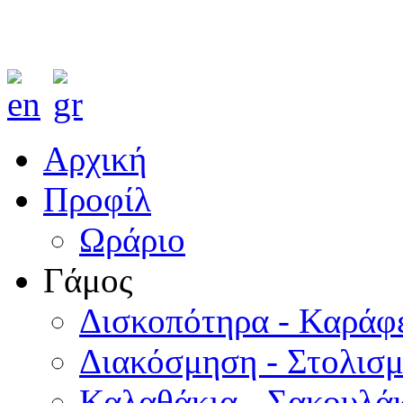
Αρχική
Προφίλ
Ωράριο
Γάμος
Δισκοπότηρα - Καράφ
Διακόσμηση - Στολισ
Καλαθάκια - Σακουλάκ