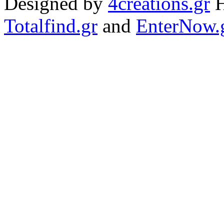
Designed by
4creations.gr
H
Totalfind.gr
and
EnterNow.