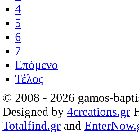
4
5
6
7
Επόμενο
Τέλος
© 2008 - 2026 gamos-baptis
Designed by
4creations.gr
H
Totalfind.gr
and
EnterNow.