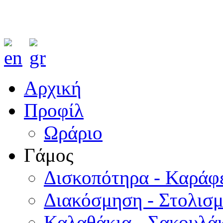
Αρχική
Προφίλ
Ωράριο
Γάμος
Δισκοπότηρα - Καράφ
Διακόσμηση - Στολισ
Καλαθάκια - Σακουλάκ