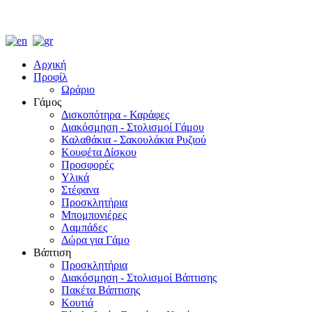
Αρχική
Προφίλ
Ωράριο
Γάμος
Δισκοπότηρα - Καράφες
Διακόσμηση - Στολισμοί Γάμου
Καλαθάκια - Σακουλάκια Ρυζιού
Κουφέτα Δίσκου
Προσφορές
Υλικά
Στέφανα
Προσκλητήρια
Μπομπονιέρες
Λαμπάδες
Δώρα για Γάμο
Βάπτιση
Προσκλητήρια
Διακόσμηση - Στολισμοί Βάπτισης
Πακέτα Βάπτισης
Κουτιά