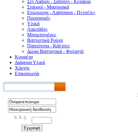
Σέτ Λαδιού - Σαπούνι - Κεράκια
Σταυροί - Μαρτυρικά
Εσώρουχα - Λαδόπανα - Πετσέτες
Προσφορές
Υλικά
Λαμπάδες
Μπομπονιέρες
Βαπτιστικά Ρούχα
Παπούτσια - Κάλτσες
Δώρα Βαπτιστικά - Φυλαχτά
Κουφέτα
Διάφορα Υλικά
Χάρτης
Επικοινωνία