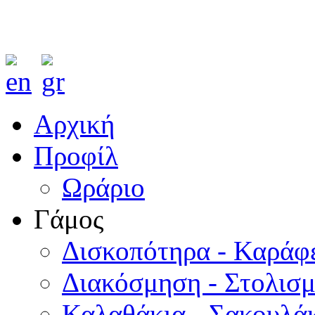
Αρχική
Προφίλ
Ωράριο
Γάμος
Δισκοπότηρα - Καράφ
Διακόσμηση - Στολισ
Καλαθάκια - Σακουλάκ