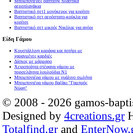
Μπομπονιέρες βάπτισης πλαστικά
αεροπλανάκια
Βαπτιστικό σετ1 μονόκερος για κορίτσι
Βαπτιστικό σετ αερόστατο-κούκλα για
κορίτσι
Βαπτιστικό σετ μικρός Νικόλας για αγόρι
Είδη Γάμου
Κρυστάλλινη καράφα και ποτήρι με
χαραγμένες καρδιές
Δίσκος με μάρμαρο
Χειροποίητα στέφανα γάμου με
πορσελάνινα λουλούδια Ν1
Μπομπονιέρα γάμου με γυάλινο σωλήνα
Μπομπονιέρα γάμου βαζάκι "Γαμπρός
Νύφη"
© 2008 - 2026 gamos-baptis
Designed by
4creations.gr
H
Totalfind.gr
and
EnterNow.