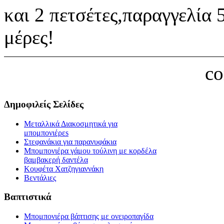
και 2 πετσέτες,παραγγελία 
μέρες!
c
Δημοφιλείς Σελίδες
Μεταλλικά Διακοσμητικά για
μπομπονιέρεs
Στεφανάκια για παρανυφάκια
Μπομπονιέρα γάμου τούλινη με κορδέλα
βαμβακερή δαντέλα
Κουφέτα Χατζηγιαννάκη
Βεντάλιες
Βαπτιστικά
Μπομπονιέρα βάπτισης με ονειροπαγίδα