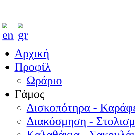
Αρχική
Προφίλ
Ωράριο
Γάμος
Δισκοπότηρα - Καράφ
Διακόσμηση - Στολισ
Καλαθάκια - Σακουλάκ