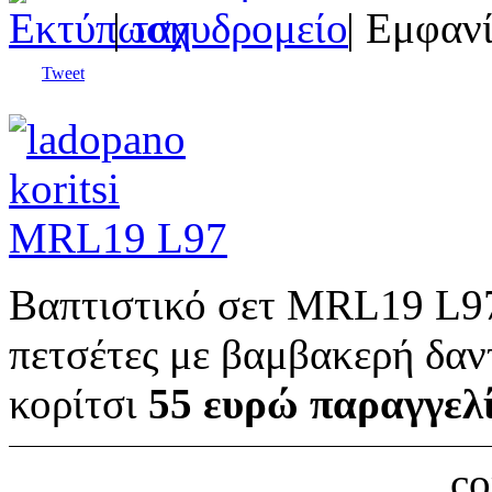
|
| Εμφανί
Tweet
Βαπτιστικό σετ MRL19 L97
πετσέτες με βαμβακερή δαν
κορίτσι
55 ευρώ παραγγελ
c