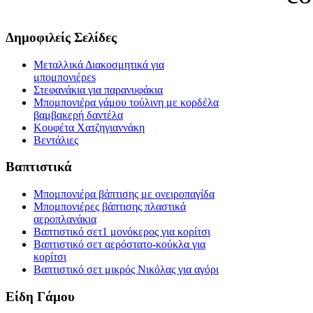
Δημοφιλείς Σελίδες
Μεταλλικά Διακοσμητικά για
μπομπονιέρεs
Στεφανάκια για παρανυφάκια
Μπομπονιέρα γάμου τούλινη με κορδέλα
βαμβακερή δαντέλα
Κουφέτα Χατζηγιαννάκη
Βεντάλιες
Βαπτιστικά
Μπομπονιέρα βάπτισης με ονειροπαγίδα
Μπομπονιέρες βάπτισης πλαστικά
αεροπλανάκια
Βαπτιστικό σετ1 μονόκερος για κορίτσι
Βαπτιστικό σετ αερόστατο-κούκλα για
κορίτσι
Βαπτιστικό σετ μικρός Νικόλας για αγόρι
Είδη Γάμου