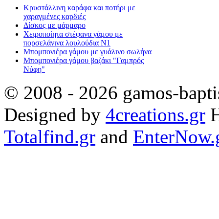
Κρυστάλλινη καράφα και ποτήρι με
χαραγμένες καρδιές
Δίσκος με μάρμαρο
Χειροποίητα στέφανα γάμου με
πορσελάνινα λουλούδια Ν1
Μπομπονιέρα γάμου με γυάλινο σωλήνα
Μπομπονιέρα γάμου βαζάκι "Γαμπρός
Νύφη"
© 2008 - 2026 gamos-baptis
Designed by
4creations.gr
H
Totalfind.gr
and
EnterNow.