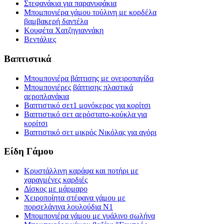
Στεφανάκια για παρανυφάκια
Μπομπονιέρα γάμου τούλινη με κορδέλα
βαμβακερή δαντέλα
Κουφέτα Χατζηγιαννάκη
Βεντάλιες
Βαπτιστικά
Μπομπονιέρα βάπτισης με ονειροπαγίδα
Μπομπονιέρες βάπτισης πλαστικά
αεροπλανάκια
Βαπτιστικό σετ1 μονόκερος για κορίτσι
Βαπτιστικό σετ αερόστατο-κούκλα για
κορίτσι
Βαπτιστικό σετ μικρός Νικόλας για αγόρι
Είδη Γάμου
Κρυστάλλινη καράφα και ποτήρι με
χαραγμένες καρδιές
Δίσκος με μάρμαρο
Χειροποίητα στέφανα γάμου με
πορσελάνινα λουλούδια Ν1
Μπομπονιέρα γάμου με γυάλινο σωλήνα