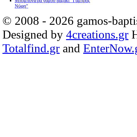
Μπομπονιέρα γάμου βαζάκι "Γαμπρός
Νύφη"
© 2008 - 2026 gamos-baptis
Designed by
4creations.gr
H
Totalfind.gr
and
EnterNow.