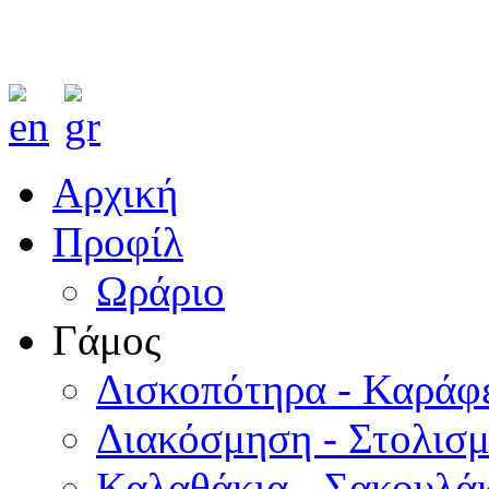
Αρχική
Προφίλ
Ωράριο
Γάμος
Δισκοπότηρα - Καράφ
Διακόσμηση - Στολισ
Καλαθάκια - Σακουλάκ