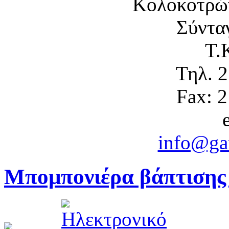
Κολοκοτρώ
Σύντα
Τ.
Τηλ. 
Fax: 
info@gam
Μπομπονιέρα βάπτισης 