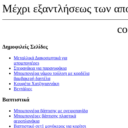
Μέχρι εξαντλήσεως των απ
c
Δημοφιλείς Σελίδες
Μεταλλικά Διακοσμητικά για
μπομπονιέρεs
Στεφανάκια για παρανυφάκια
Μπομπονιέρα γάμου τούλινη με κορδέλα
βαμβακερή δαντέλα
Κουφέτα Χατζηγιαννάκη
Βεντάλιες
Βαπτιστικά
Μπομπονιέρα βάπτισης με ονειροπαγίδα
Μπομπονιέρες βάπτισης πλαστικά
αεροπλανάκια
Βαπτιστικό σετ1 μονόκερος για κορίτσι