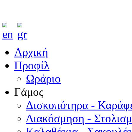
Αρχική
Προφίλ
Ωράριο
Γάμος
Δισκοπότηρα - Καράφ
Διακόσμηση - Στολισ
Καλαθάκια - Σακουλάκ