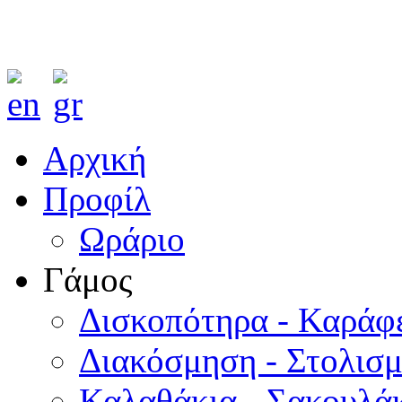
Αρχική
Προφίλ
Ωράριο
Γάμος
Δισκοπότηρα - Καράφ
Διακόσμηση - Στολισ
Καλαθάκια - Σακουλάκ