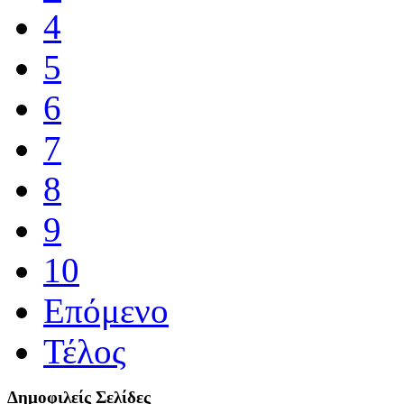
4
5
6
7
8
9
10
Επόμενο
Τέλος
Δημοφιλείς Σελίδες