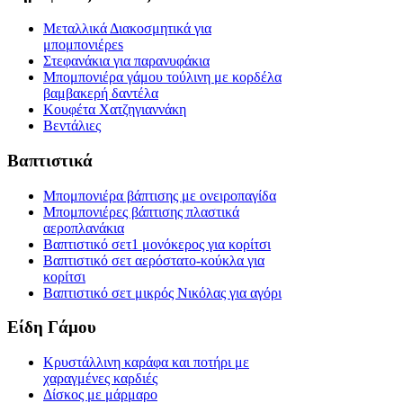
Μεταλλικά Διακοσμητικά για
μπομπονιέρεs
Στεφανάκια για παρανυφάκια
Μπομπονιέρα γάμου τούλινη με κορδέλα
βαμβακερή δαντέλα
Κουφέτα Χατζηγιαννάκη
Βεντάλιες
Βαπτιστικά
Μπομπονιέρα βάπτισης με ονειροπαγίδα
Μπομπονιέρες βάπτισης πλαστικά
αεροπλανάκια
Βαπτιστικό σετ1 μονόκερος για κορίτσι
Βαπτιστικό σετ αερόστατο-κούκλα για
κορίτσι
Βαπτιστικό σετ μικρός Νικόλας για αγόρι
Είδη Γάμου
Κρυστάλλινη καράφα και ποτήρι με
χαραγμένες καρδιές
Δίσκος με μάρμαρο