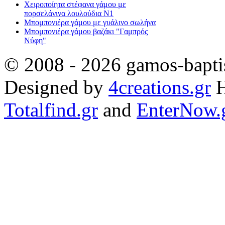
Χειροποίητα στέφανα γάμου με
πορσελάνινα λουλούδια Ν1
Μπομπονιέρα γάμου με γυάλινο σωλήνα
Μπομπονιέρα γάμου βαζάκι "Γαμπρός
Νύφη"
© 2008 - 2026 gamos-baptis
Designed by
4creations.gr
H
Totalfind.gr
and
EnterNow.