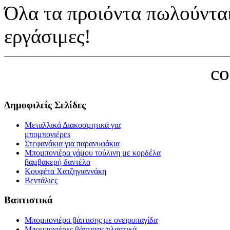
Όλα τα προιόντα πωλούνται
εργάσιμες!
c
Δημοφιλείς Σελίδες
Μεταλλικά Διακοσμητικά για
μπομπονιέρεs
Στεφανάκια για παρανυφάκια
Μπομπονιέρα γάμου τούλινη με κορδέλα
βαμβακερή δαντέλα
Κουφέτα Χατζηγιαννάκη
Βεντάλιες
Βαπτιστικά
Μπομπονιέρα βάπτισης με ονειροπαγίδα
Μπομπονιέρες βάπτισης πλαστικά