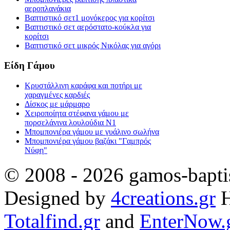
αεροπλανάκια
Βαπτιστικό σετ1 μονόκερος για κορίτσι
Βαπτιστικό σετ αερόστατο-κούκλα για
κορίτσι
Βαπτιστικό σετ μικρός Νικόλας για αγόρι
Είδη Γάμου
Κρυστάλλινη καράφα και ποτήρι με
χαραγμένες καρδιές
Δίσκος με μάρμαρο
Χειροποίητα στέφανα γάμου με
πορσελάνινα λουλούδια Ν1
Μπομπονιέρα γάμου με γυάλινο σωλήνα
Μπομπονιέρα γάμου βαζάκι "Γαμπρός
Νύφη"
© 2008 - 2026 gamos-baptis
Designed by
4creations.gr
H
Totalfind.gr
and
EnterNow.