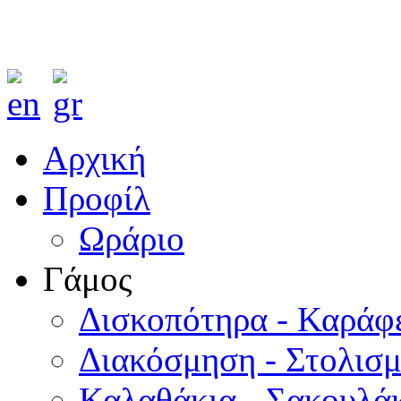
Αρχική
Προφίλ
Ωράριο
Γάμος
Δισκοπότηρα - Καράφ
Διακόσμηση - Στολισ
Καλαθάκια - Σακουλάκ