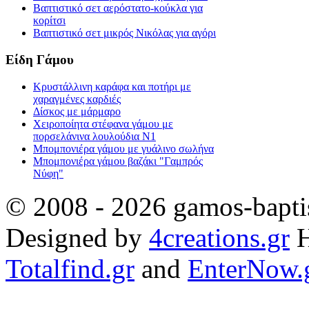
Βαπτιστικό σετ αερόστατο-κούκλα για
κορίτσι
Βαπτιστικό σετ μικρός Νικόλας για αγόρι
Είδη Γάμου
Κρυστάλλινη καράφα και ποτήρι με
χαραγμένες καρδιές
Δίσκος με μάρμαρο
Χειροποίητα στέφανα γάμου με
πορσελάνινα λουλούδια Ν1
Μπομπονιέρα γάμου με γυάλινο σωλήνα
Μπομπονιέρα γάμου βαζάκι "Γαμπρός
Νύφη"
© 2008 - 2026 gamos-baptis
Designed by
4creations.gr
H
Totalfind.gr
and
EnterNow.