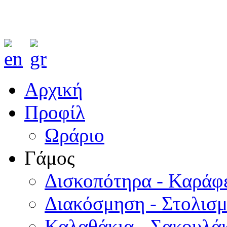
Αρχική
Προφίλ
Ωράριο
Γάμος
Δισκοπότηρα - Καράφ
Διακόσμηση - Στολισ
Καλαθάκια - Σακουλάκ