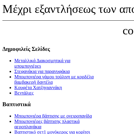
Μέχρι εξαντλήσεως των απ
c
Δημοφιλείς Σελίδες
Μεταλλικά Διακοσμητικά για
μπομπονιέρεs
Στεφανάκια για παρανυφάκια
Μπομπονιέρα γάμου τούλινη με κορδέλα
βαμβακερή δαντέλα
Κουφέτα Χατζηγιαννάκη
Βεντάλιες
Βαπτιστικά
Μπομπονιέρα βάπτισης με ονειροπαγίδα
Μπομπονιέρες βάπτισης πλαστικά
αεροπλανάκια
Βαπτιστικό σετ1 μονόκερος για κορίτσι