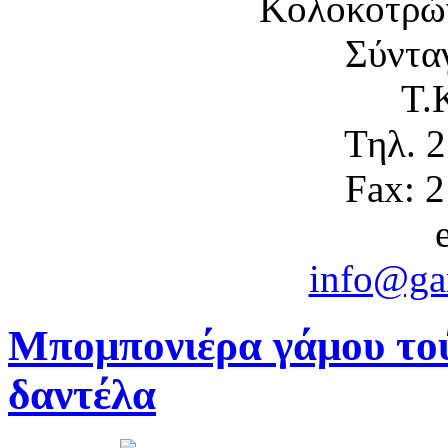
Κολοκοτρώ
Σύντα
Τ.
Τηλ. 
Fax: 
info@gam
Μπομπονιέρα γάμου το
δαντέλα