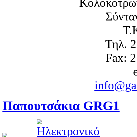
Κολοκοτρώ
Σύντα
Τ.
Τηλ. 
Fax: 
info@gam
Παπουτσάκια GRG1