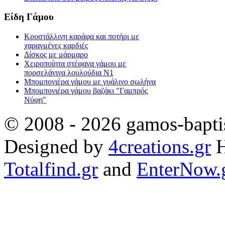
Είδη Γάμου
Κρυστάλλινη καράφα και ποτήρι με
χαραγμένες καρδιές
Δίσκος με μάρμαρο
Χειροποίητα στέφανα γάμου με
πορσελάνινα λουλούδια Ν1
Μπομπονιέρα γάμου με γυάλινο σωλήνα
Μπομπονιέρα γάμου βαζάκι "Γαμπρός
Νύφη"
© 2008 - 2026 gamos-baptis
Designed by
4creations.gr
H
Totalfind.gr
and
EnterNow.