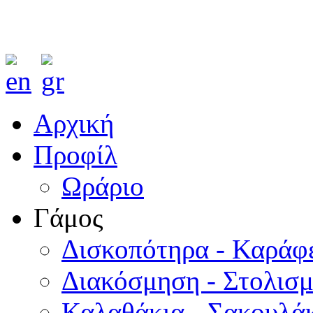
Αρχική
Προφίλ
Ωράριο
Γάμος
Δισκοπότηρα - Καράφ
Διακόσμηση - Στολισ
Καλαθάκια - Σακουλάκ