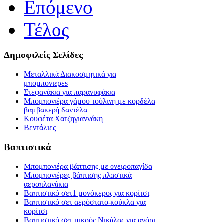
Επόμενο
Τέλος
Δημοφιλείς Σελίδες
Μεταλλικά Διακοσμητικά για
μπομπονιέρεs
Στεφανάκια για παρανυφάκια
Μπομπονιέρα γάμου τούλινη με κορδέλα
βαμβακερή δαντέλα
Κουφέτα Χατζηγιαννάκη
Βεντάλιες
Βαπτιστικά
Μπομπονιέρα βάπτισης με ονειροπαγίδα
Μπομπονιέρες βάπτισης πλαστικά
αεροπλανάκια
Βαπτιστικό σετ1 μονόκερος για κορίτσι
Βαπτιστικό σετ αερόστατο-κούκλα για
κορίτσι
Βαπτιστικό σετ μικρός Νικόλας για αγόρι