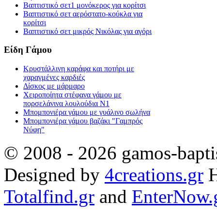
Βαπτιστικό σετ1 μονόκερος για κορίτσι
Βαπτιστικό σετ αερόστατο-κούκλα για
κορίτσι
Βαπτιστικό σετ μικρός Νικόλας για αγόρι
Είδη Γάμου
Κρυστάλλινη καράφα και ποτήρι με
χαραγμένες καρδιές
Δίσκος με μάρμαρο
Χειροποίητα στέφανα γάμου με
πορσελάνινα λουλούδια Ν1
Μπομπονιέρα γάμου με γυάλινο σωλήνα
Μπομπονιέρα γάμου βαζάκι "Γαμπρός
Νύφη"
© 2008 - 2026 gamos-baptis
Designed by
4creations.gr
H
Totalfind.gr
and
EnterNow.