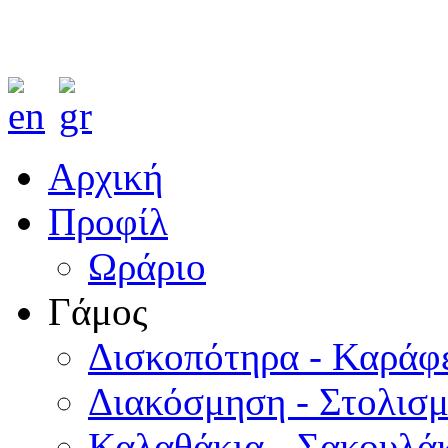
Αρχική
Προφίλ
Ωράριο
Γάμος
Δισκοπότηρα - Καράφ
Διακόσμηση - Στολισ
Καλαθάκια - Σακουλάκ