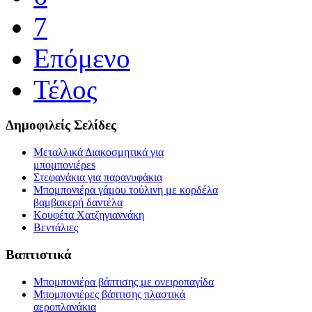
7
Επόμενο
Τέλος
Δημοφιλείς Σελίδες
Μεταλλικά Διακοσμητικά για
μπομπονιέρεs
Στεφανάκια για παρανυφάκια
Μπομπονιέρα γάμου τούλινη με κορδέλα
βαμβακερή δαντέλα
Κουφέτα Χατζηγιαννάκη
Βεντάλιες
Βαπτιστικά
Μπομπονιέρα βάπτισης με ονειροπαγίδα
Μπομπονιέρες βάπτισης πλαστικά
αεροπλανάκια