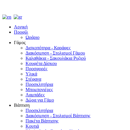
Αρχική
Προφίλ
Ωράριο
Γάμος
Δισκοπότηρα - Καράφες
Διακόσμηση - Στολισμοί Γάμου
Καλαθάκια - Σακουλάκια Ρυζιού
Κουφέτα Δίσκου
Προσφορές
Υλικά
Στέφανα
Προσκλητήρια
Μπομπονιέρες
Λαμπάδες
Δώρα για Γάμο
Βάπτιση
Προσκλητήρια
Διακόσμηση - Στολισμοί Βάπτισης
Πακέτα Βάπτισης
Κουτιά