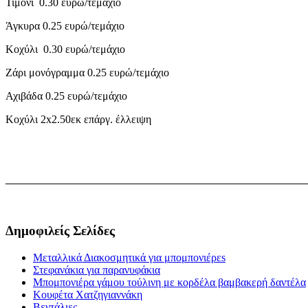
Τιμόνι 0.30 ευρώ/τεμάχιο
Άγκυρα 0.25 ευρώ/τεμάχιο
Κοχύλι 0.30 ευρώ/τεμάχιο
Ζάρι μονόγραμμα 0.25 ευρώ/τεμάχιο
Αχιβάδα 0.25 ευρώ/τεμάχιο
Κοχύλι 2x2.50εκ επάργ. έλλειψη
Δημοφιλείς Σελίδες
Μεταλλικά Διακοσμητικά για μπομπονιέρεs
Στεφανάκια για παρανυφάκια
Μπομπονιέρα γάμου τούλινη με κορδέλα βαμβακερή δαντέλα
Κουφέτα Χατζηγιαννάκη
Βεντάλιες