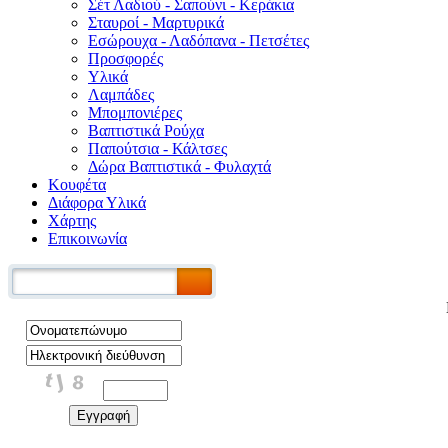
Σέτ Λαδιού - Σαπούνι - Κεράκια
Σταυροί - Μαρτυρικά
Εσώρουχα - Λαδόπανα - Πετσέτες
Προσφορές
Υλικά
Λαμπάδες
Μπομπονιέρες
Βαπτιστικά Ρούχα
Παπούτσια - Κάλτσες
Δώρα Βαπτιστικά - Φυλαχτά
Κουφέτα
Διάφορα Υλικά
Χάρτης
Επικοινωνία