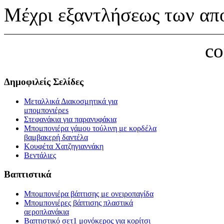
Μέχρι εξαντλήσεως των απ
c
Δημοφιλείς Σελίδες
Μεταλλικά Διακοσμητικά για
μπομπονιέρεs
Στεφανάκια για παρανυφάκια
Μπομπονιέρα γάμου τούλινη με κορδέλα
βαμβακερή δαντέλα
Κουφέτα Χατζηγιαννάκη
Βεντάλιες
Βαπτιστικά
Μπομπονιέρα βάπτισης με ονειροπαγίδα
Μπομπονιέρες βάπτισης πλαστικά
αεροπλανάκια
Βαπτιστικό σετ1 μονόκερος για κορίτσι