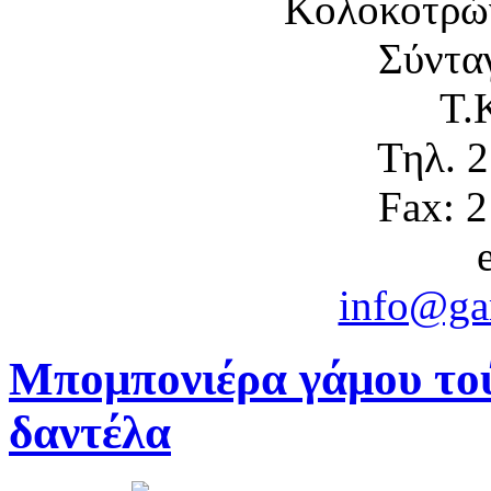
Κολοκοτρώ
Σύντα
Τ.
Τηλ. 
Fax: 
info@gam
Μπομπονιέρα γάμου το
δαντέλα