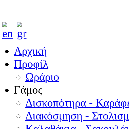
Αρχική
Προφίλ
Ωράριο
Γάμος
Δισκοπότηρα - Καράφ
Διακόσμηση - Στολισ
Καλαθάκια - Σακουλάκ