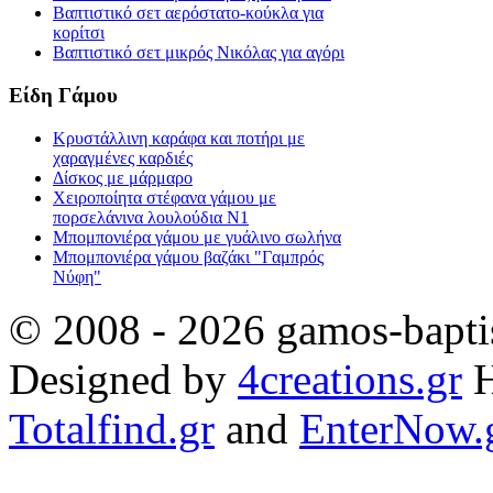
Βαπτιστικό σετ αερόστατο-κούκλα για
κορίτσι
Βαπτιστικό σετ μικρός Νικόλας για αγόρι
Είδη Γάμου
Κρυστάλλινη καράφα και ποτήρι με
χαραγμένες καρδιές
Δίσκος με μάρμαρο
Χειροποίητα στέφανα γάμου με
πορσελάνινα λουλούδια Ν1
Μπομπονιέρα γάμου με γυάλινο σωλήνα
Μπομπονιέρα γάμου βαζάκι "Γαμπρός
Νύφη"
© 2008 - 2026 gamos-baptis
Designed by
4creations.gr
H
Totalfind.gr
and
EnterNow.