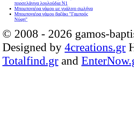
πορσελάνινα λουλούδια Ν1
Μπομπονιέρα γάμου με γυάλινο σωλήνα
Μπομπονιέρα γάμου βαζάκι "Γαμπρός
Νύφη"
© 2008 - 2026 gamos-baptis
Designed by
4creations.gr
H
Totalfind.gr
and
EnterNow.