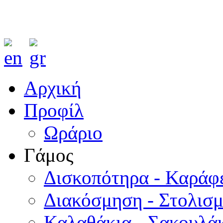
Αρχική
Προφίλ
Ωράριο
Γάμος
Δισκοπότηρα - Καράφ
Διακόσμηση - Στολισ
Καλαθάκια - Σακουλάκ