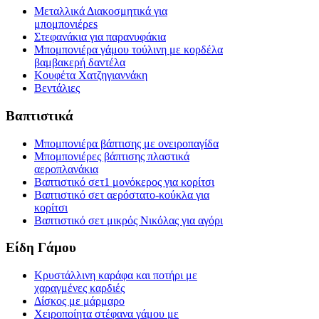
Μεταλλικά Διακοσμητικά για
μπομπονιέρεs
Στεφανάκια για παρανυφάκια
Μπομπονιέρα γάμου τούλινη με κορδέλα
βαμβακερή δαντέλα
Κουφέτα Χατζηγιαννάκη
Βεντάλιες
Βαπτιστικά
Μπομπονιέρα βάπτισης με ονειροπαγίδα
Μπομπονιέρες βάπτισης πλαστικά
αεροπλανάκια
Βαπτιστικό σετ1 μονόκερος για κορίτσι
Βαπτιστικό σετ αερόστατο-κούκλα για
κορίτσι
Βαπτιστικό σετ μικρός Νικόλας για αγόρι
Είδη Γάμου
Κρυστάλλινη καράφα και ποτήρι με
χαραγμένες καρδιές
Δίσκος με μάρμαρο
Χειροποίητα στέφανα γάμου με